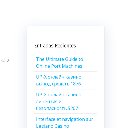
Entradas Recientes
The Ultimate Guide to
0
Online Port Machines
UP-X онлайн казино
вывод средств.1876
UP-X онлайн казино
лицензия и
безопасность.5267
Interface et navigation sur
Legiano Casino