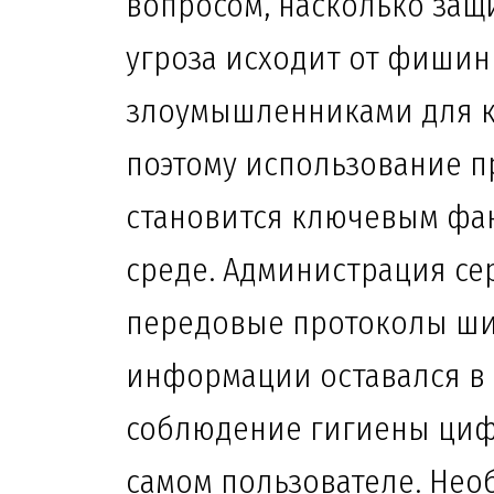
вопросом, насколько защ
угроза исходит от фишин
злоумышленниками для к
поэтому использование 
становится ключевым фа
среде. Администрация се
передовые протоколы ши
информации оставался в 
соблюдение гигиены циф
самом пользователе. Нео