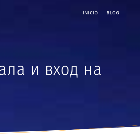
INICIO
BLOG
ала и вход на
у