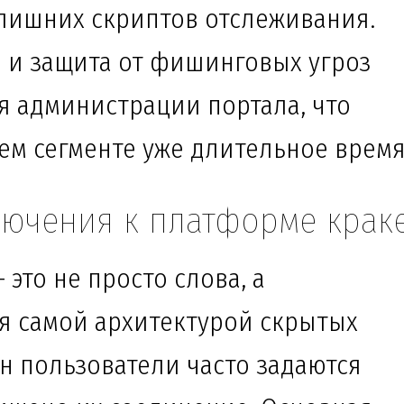
 лишних скриптов отслеживания.
 и защита от фишинговых угроз
я администрации портала, что
ем сегменте уже длительное время
лючения к платформе крак
 это не просто слова, а
я самой архитектурой скрытых
ен пользователи часто задаются