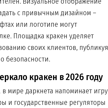
ителен. Визуальное отображение
адать с привычным дизайном –
фтах или логотипе могут
лке. Площадка кракен уделяет
ованию своих клиентов, публику
о безопасности.
еркало кракен в 2026 году
 в мире даркнета напоминает игру
ы и государственные регуляторы