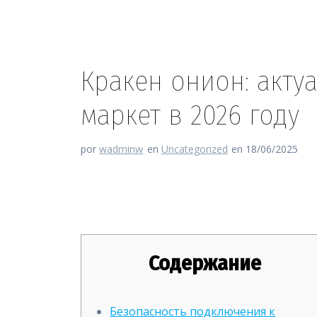
Кракен онион: акту
маркет в 2026 году
por
wadminw
en
Uncategorized
en 18/06/2025
Кракен онион: актуальные зе
Содержание
Безопасность подключения к