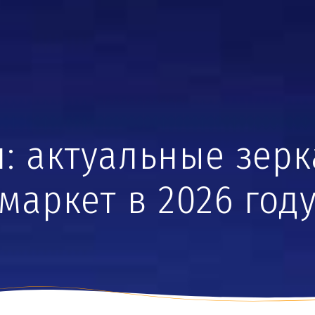
: актуальные зерк
маркет в 2026 год