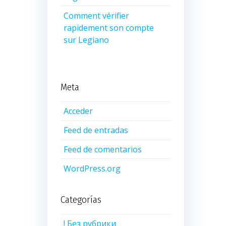
Comment vérifier
rapidement son compte
sur Legiano
Meta
Acceder
Feed de entradas
Feed de comentarios
WordPress.org
Categorías
! Без рубрики