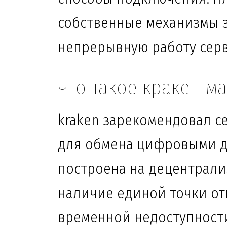
собственные механизмы з
непрерывную работу серв
Что такое кракен м
kraken зарекомендовал с
для обмена цифровыми д
построена на децентрали
наличие единой точки отк
временной недоступности