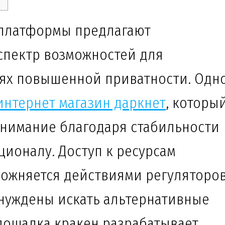
платформы предлагают
спектр возможностей для
иях повышенной приватности. Одн
интернет магазин даркнет
, которы
внимание благодаря стабильности
ионалу. Доступ к ресурсам
ложняется действиями регуляторов
нуждены искать альтернативные
лощадка кракен разрабатывает