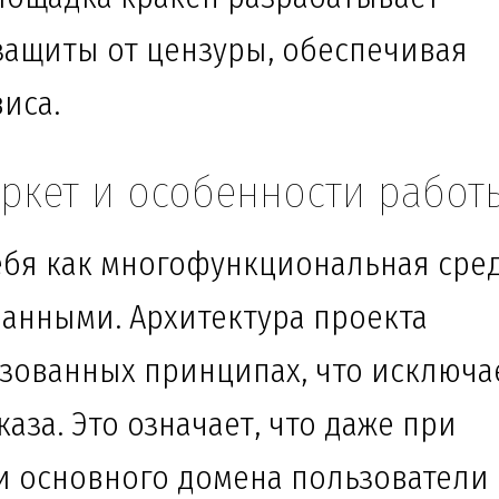
ащиты от цензуры, обеспечивая
иса.
аркет и особенности работ
ебя как многофункциональная сре
анными. Архитектура проекта
зованных принципах, что исключа
аза. Это означает, что даже при
 основного домена пользователи