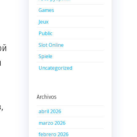
Games
Jeux
Public
Slot Online
ой
Spiele
й
Uncategorized
Archivos
,
abril 2026
marzo 2026
febrero 2026