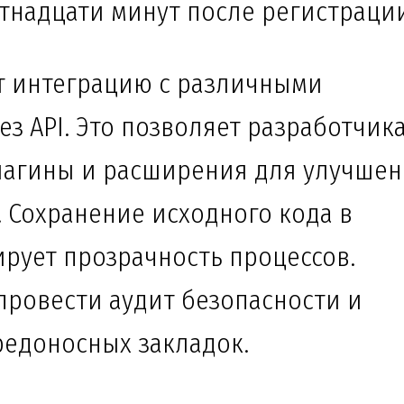
тнадцати минут после регистрации
т интеграцию с различными
з API. Это позволяет разработчик
лагины и расширения для улучше
. Сохранение исходного кода в
ирует прозрачность процессов.
ровести аудит безопасности и
редоносных закладок.