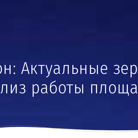
н: Актуальные зер
лиз работы площ