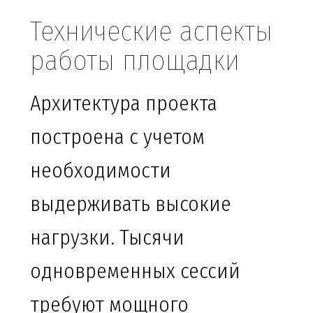
Технические аспекты
работы площадки
Архитектура проекта
построена с учетом
необходимости
выдерживать высокие
нагрузки. Тысячи
одновременных сессий
требуют мощного