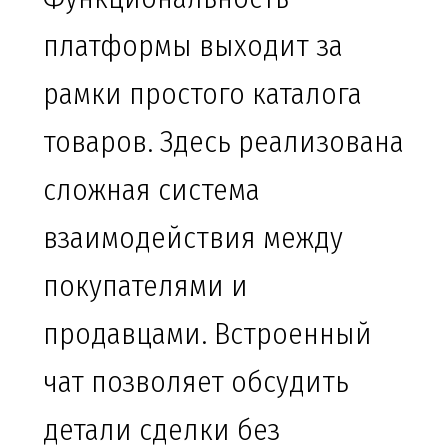
платформы выходит за
рамки простого каталога
товаров. Здесь реализована
сложная система
взаимодействия между
покупателями и
продавцами. Встроенный
чат позволяет обсудить
детали сделки без