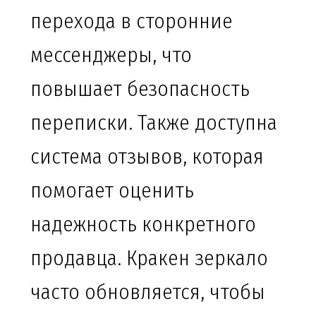
перехода в сторонние
мессенджеры, что
повышает безопасность
переписки. Также доступна
система отзывов, которая
помогает оценить
надежность конкретного
продавца. Кракен зеркало
часто обновляется, чтобы