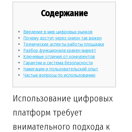
Содержание
Введение в мир цифровых рынков
Почему доступ через онион так важен
Технические аспекты работы площадки
Разбор функционала кракен маркет
Ключевые отличия от конкурентов
Гарантии и система безопасности
Навигация и пользовательский опыт
Частые вопросы по использованию
Использование цифровых
платформ требует
внимательного подхода к