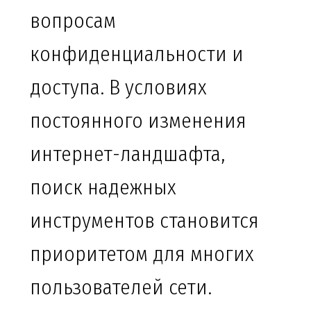
вопросам
конфиденциальности и
доступа. В условиях
постоянного изменения
интернет-ландшафта,
поиск надежных
инструментов становится
приоритетом для многих
пользователей сети.