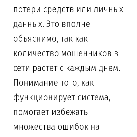
потери средств или личных
данных. Это вполне
объяснимо, так как
количество мошенников в
сети растет с каждым днем.
Понимание того, как
функционирует система,
помогает избежать
множества ошибок на