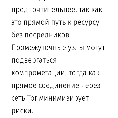
предпочтительнее, так как
это прямой путь к ресурсу
без посредников.
Промежуточные узлы могут
подвергаться
компрометации, тогда как
прямое соединение через
сеть Tor минимизирует
риски.