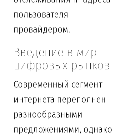
пользователя
провайдером.
Введение в мир
цифровых рынков
Современный сегмент
интернета переполнен
разнообразными
предложениями, однако