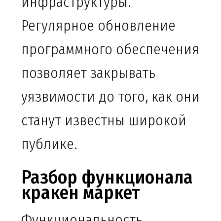
инфраструктуры.
Регулярное обновление
программного обеспечения
позволяет закрывать
уязвимости до того, как они
станут известны широкой
публике.
Разбор функционала
кракен маркет
Функциональность