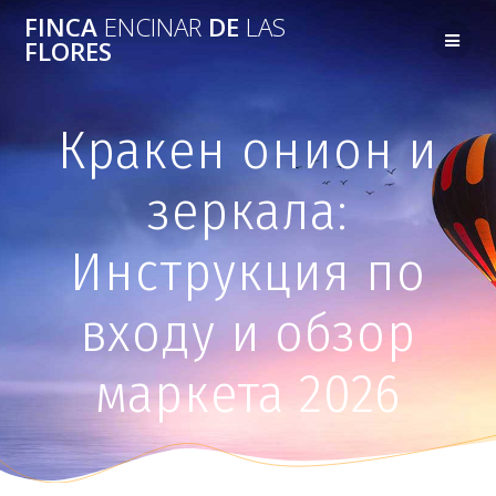
FINCA
ENCINAR
DE
LAS
FLORES
Кракен онион и
зеркала:
Инструкция по
входу и обзор
маркета 2026