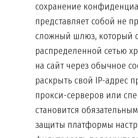
сохранение конфиденциа
представляет собой не пр
сложный шлюз, который с
распределенной сетью хр
на сайт через обычное с
раскрыть свой IP-адрес 
прокси-серверов или сп
становится обязательным
защиты платформы настр