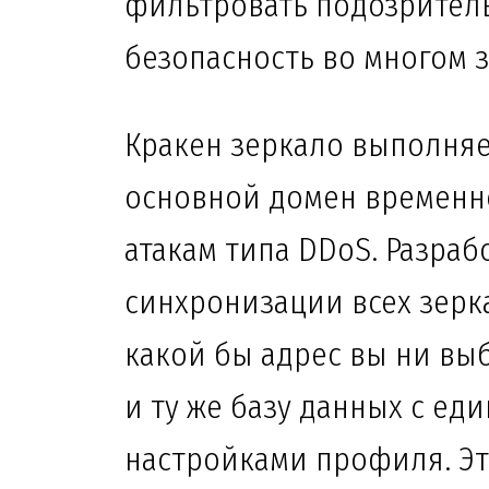
фильтровать подозритель
безопасность во многом з
Кракен зеркало выполняе
основной домен временно
атакам типа DDoS. Разра
синхронизации всех зерка
какой бы адрес вы ни выб
и ту же базу данных с ед
настройками профиля. Это