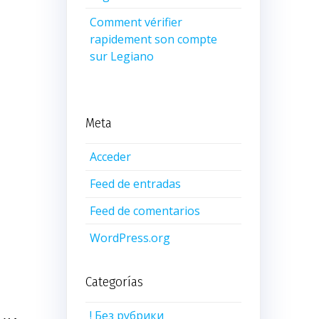
Comment vérifier
rapidement son compte
sur Legiano
Meta
Acceder
Feed de entradas
Feed de comentarios
WordPress.org
Categorías
! Без рубрики