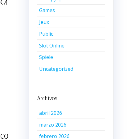
ки
Games
.
Jeux
Public
Slot Online
Spiele
Uncategorized
Archivos
abril 2026
marzo 2026
со
febrero 2026