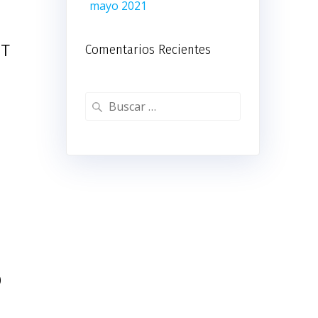
mayo 2021
ют
Comentarios Recientes
Buscar:
о