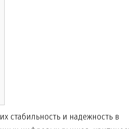
их стабильность и надежность в