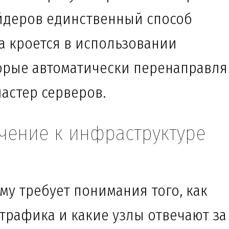
йдеров единственный способ
а кроется в использовании
орые автоматически перенаправл
астер серверов.
чение к инфраструктуре
му требует понимания того, как
трафика и какие узлы отвечают за