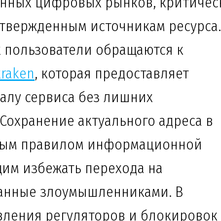
анных цифровых рынков, критичес
дтвержденным источникам ресурса
х пользователи обращаются к
raken
, которая предоставляет
алу сервиса без лишних
 Сохранение актуального адреса в
овым правилом информационной
им избежать перехода на
анные злоумышленниками. В
вления регуляторов и блокировок 