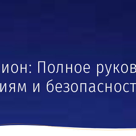
ион: Полное руко
иям и безопасност