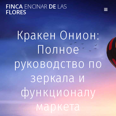
FINCA
ENCINAR
DE
LAS
FLORES
Кракен Онион:
Полное
руководство по
зеркала и
функционалу
маркета