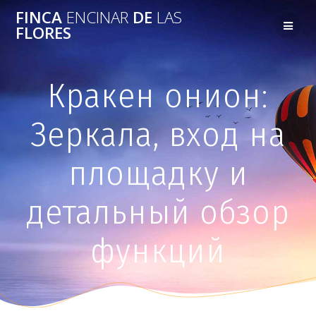
FINCA
ENCINAR
DE
LAS
FLORES
Кракен онион:
Зеркала, вход на
площадку и
детальный обзор
функций