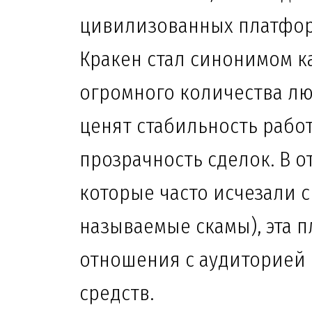
цивилизованных платфор
Кракен стал синонимом к
огромного количества лю
ценят стабильность работ
прозрачность сделок. В 
которые часто исчезали с
называемые скамы), эта 
отношения с аудиторией 
средств.