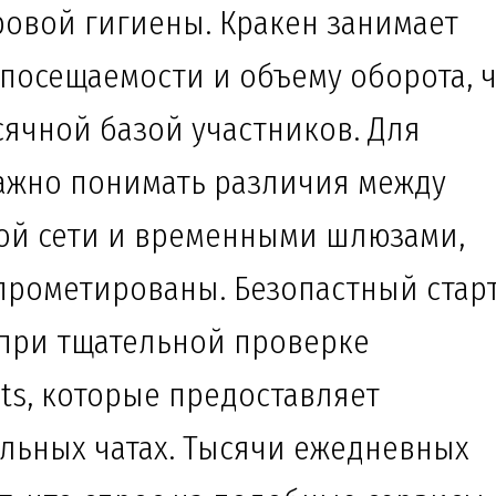
овой гигиены. Кракен занимает
осещаемости и объему оборота, 
ячной базой участников. Для
ажно понимать различия между
ой сети и временными шлюзами,
прометированы. Безопастный стар
 при тщательной проверке
nts, которые предоставляет
льных чатах. Тысячи ежедневных