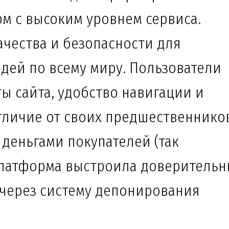
м с высоким уровнем сервиса.
ачества и безопасности для
дей по всему миру. Пользователи
ы сайта, удобство навигации и
отличие от своих предшественнико
 деньгами покупателей (так
платформа выстроила доверитель
через систему депонирования