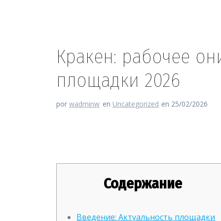
Кракен: рабочее он
площадки 2026
por
wadminw
en
Uncategorized
en 25/02/2026
Кракен: рабочее онион зер
Содержание
Введение: Актуальность площадки