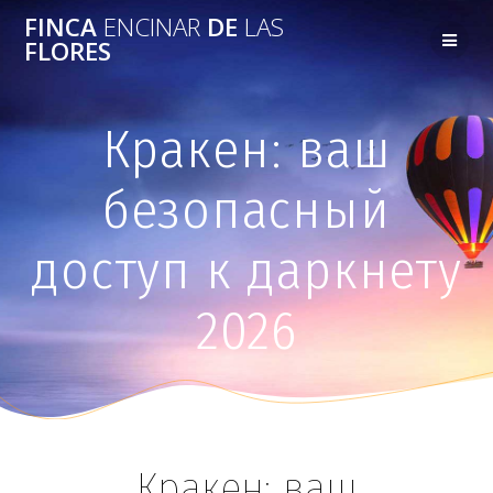
FINCA
ENCINAR
DE
LAS
FLORES
Кракен: ваш
безопасный
доступ к даркнету
2026
Кракен: ваш