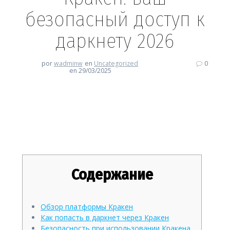
безопасный доступ к
даркнету 2026
por
wadminw
en
Uncategorized
0
en 29/03/2025
Кракен: ваш безопасный
доступ к даркнету 2026
Содержание
Обзор платформы Кракен
Как попасть в даркнет через Кракен
Безопасность при использовании Кракена