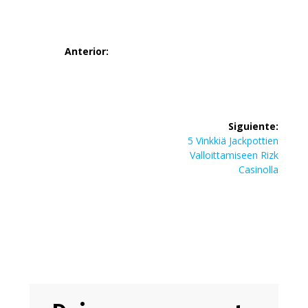
Navegación
Anterior:
de
Entrada
Discovering
anterior:
entradas
Tronscan: Your
Siguiente:
Siguiente
5 Vinkkiä Jackpottien
Ultimate Tool
entrada:
Valloittamiseen Rizk
Casinolla
for TRON
Insights