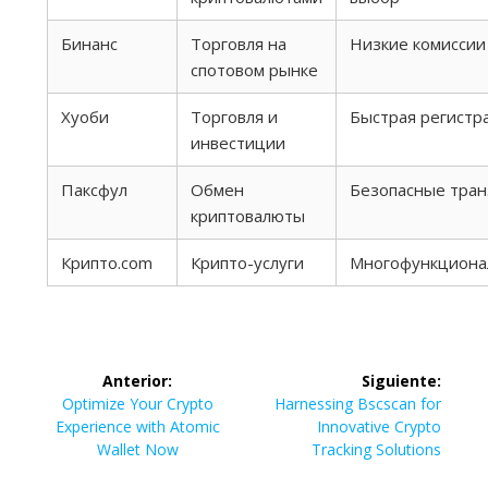
Бинанс
Торговля на
Низкие комиссии
спотовом рынке
Хуоби
Торговля и
Быстрая регистр
инвестиции
Паксфул
Обмен
Безопасные тран
криптовалюты
Крипто.com
Крипто-услуги
Многофункциона
Navegación
Anterior:
Siguiente:
de
Entrada
Siguiente
Optimize Your Crypto
Harnessing Bscscan for
anterior:
entrada:
Experience with Atomic
Innovative Crypto
entradas
Wallet Now
Tracking Solutions