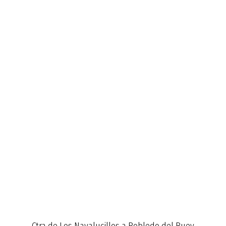
Ctra de Los Navalucillos a Robledo del Buey