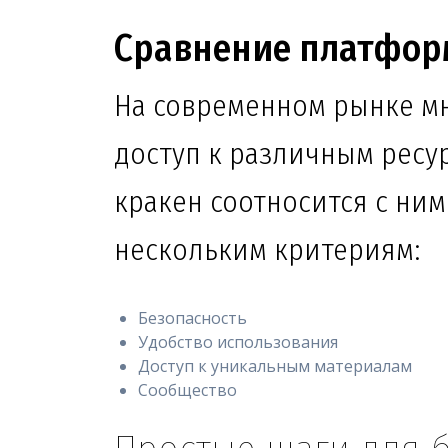
Сравнение платформ
На современном рынке м
доступ к различным ресур
кракен соотносится с ни
нескольким критериям:
Безопасность
Удобство использования
Доступ к уникальным материалам
Сообщество