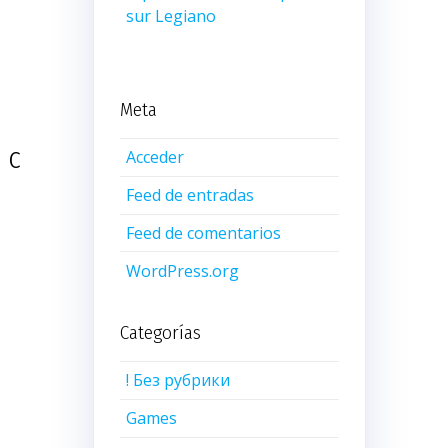
sur Legiano
Meta
 с
Acceder
Feed de entradas
Feed de comentarios
WordPress.org
Categorías
! Без рубрики
Games