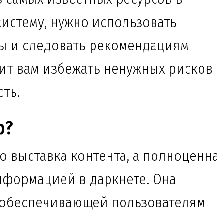
систему, нужно использовать
ы и следовать рекомендациям
лит вам избежать ненужных рисков
ть.
р?
то выставка контента, а полноценн
нформацией в даркнете. Она
r, обеспечивающей пользователям