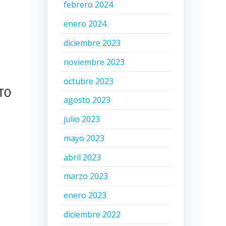
febrero 2024
enero 2024
diciembre 2023
noviembre 2023
octubre 2023
то
agosto 2023
julio 2023
mayo 2023
abril 2023
marzo 2023
enero 2023
diciembre 2022