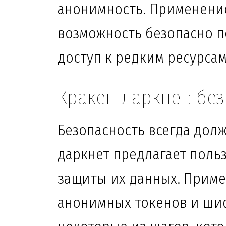
анонимность. Применени
возможность безопасно п
доступ к редким ресурсам
Кракен даркнет: бе
Безопасность всегда долж
даркнет предлагает поль
защиты их данных. Приме
анонимных токенов и ши