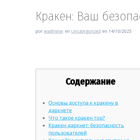
Кракен: Ваш безопа
por
wadminw
en
Uncategorized
en 14/10/2025
Кракен: Ваш безопасный пут
Содержание
Основы доступа к кракену в
даркнете
Что такое кракен тор?
Кракен даркнет: безопасность
пользователей