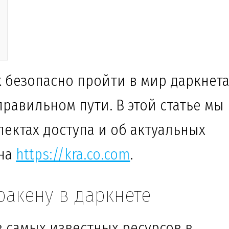
ак безопасно пройти в мир даркнета
равильном пути. В этой статье мы
ектах доступа и об актуальных
 на
https://kra.co.com
.
ракену в даркнете
з самых известных ресурсов в