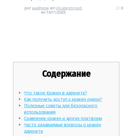
por
wadminw
en
Uncategorized
0
en 16/11/2025
Кракен: ваш путь в мир
даркнета в 2026
Содержание
Что такое Кракен в даркнете?
Как получить доступ к кракен онион?
Полезные советы для безопасного
использования
Сравнение кракен и других платформ
Часто задаваемые вопросы о кракен
даркнете