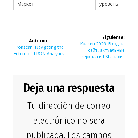
Маркет
уровень
Navegación
Siguiente:
Anterior:
de
Siguiente
Кракен 2026: Вход на
Entrada
Tronscan: Navigating the
entrada:
сайт, актуальные
anterior:
Future of TRON Analytics
entradas
зеркала и LSI анализ
Deja una respuesta
Tu dirección de correo
electrónico no será
publicada.
Los campos