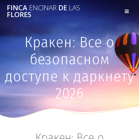
FINCA
ENCINAR
DE
LAS
FLORES
Кракен: Все о
безопасном
доступе к даркнету
2026
Кракен: Все о