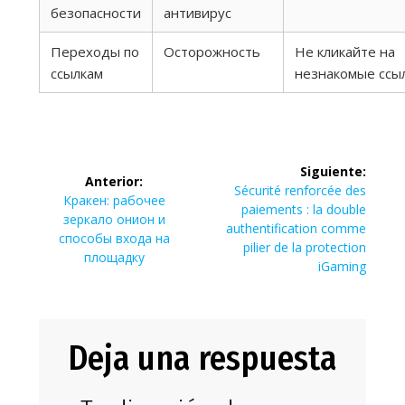
безопасности
антивирус
Переходы по
Осторожность
Не кликайте на
ссылкам
незнакомые ссы
Navegación
Siguiente:
Anterior:
de
Siguiente
Sécurité renforcée des
Entrada
Кракен: рабочее
entrada:
paiements : la double
anterior:
зеркало онион и
entradas
authentification comme
способы входа на
pilier de la protection
площадку
iGaming
Deja una respuesta