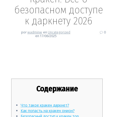
безопасном доступе
к даркнету 2026
por
wadminw
en
Uncategorized
0
en 17/06/2025
Кракен: Все о безопасном
доступе к даркнету 2026
Содержание
Что такое кракен даркнет?
Как попасть на кракен онион?
Безопасный доступ к кракен тор