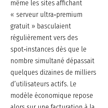
même les sites affichant
« serveur ultra‑premium
gratuit » basculaient
régulièrement vers des
spot‑instances dès que le
nombre simultané dépassait
quelques dizaines de milliers
d’utilisateurs actifs. Le
modèle économique repose
alors sur une facturation à la