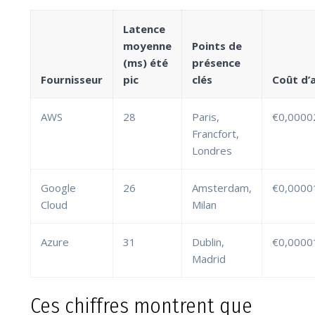
Latence
moyenne
Points de
(ms) été
présence
Fournisseur
pic
clés
Coût d’
AWS
28
Paris,
€0,0000
Francfort,
Londres
Google
26
Amsterdam,
€0,0000
Cloud
Milan
Azure
31
Dublin,
€0,0000
Madrid
Ces chiffres montrent que