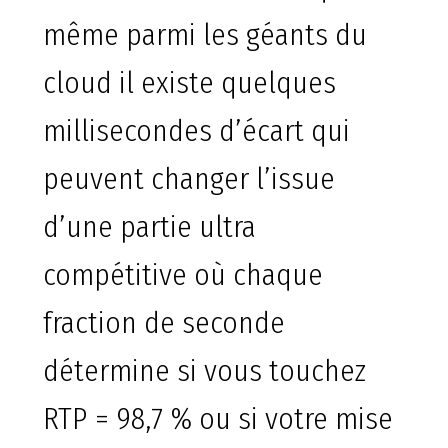
même parmi les géants du
cloud il existe quelques
millisecondes d’écart qui
peuvent changer l’issue
d’une partie ultra
compétitive où chaque
fraction de seconde
détermine si vous touchez
RTP = 98,7 % ou si votre mise