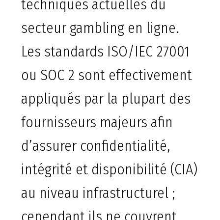
techniques actuelles du
secteur gambling en ligne.
Les standards ISO/IEC 27001
ou SOC 2 sont effectivement
appliqués par la plupart des
fournisseurs majeurs afin
d’assurer confidentialité,
intégrité et disponibilité (CIA)
au niveau infrastructurel ;
cependant ils ne couvrent