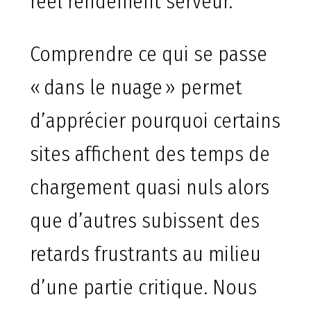
réel rendement serveur.
Comprendre ce qui se passe
« dans le nuage » permet
d’apprécier pourquoi certains
sites affichent des temps de
chargement quasi nuls alors
que d’autres subissent des
retards frustrants au milieu
d’une partie critique. Nous