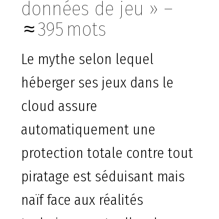
données de jeu » –
≈ 395 mots
Le mythe selon lequel
héberger ses jeux dans le
cloud assure
automatiquement une
protection totale contre tout
piratage est séduisant mais
naïf face aux réalités