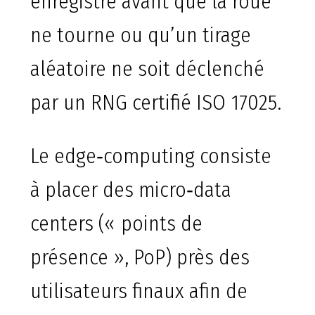
enregistré avant que la roue
ne tourne ou qu’un tirage
aléatoire ne soit déclenché
par un RNG certifié ISO 17025.
Le edge‑computing consiste
à placer des micro‑data
centers (« points de
présence », PoP) près des
utilisateurs finaux afin de