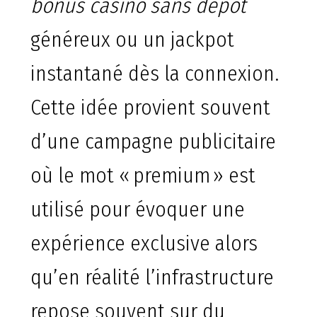
bonus casino sans depot
généreux ou un jackpot
instantané dès la connexion.
Cette idée provient souvent
d’une campagne publicitaire
où le mot « premium » est
utilisé pour évoquer une
expérience exclusive alors
qu’en réalité l’infrastructure
repose souvent sur du