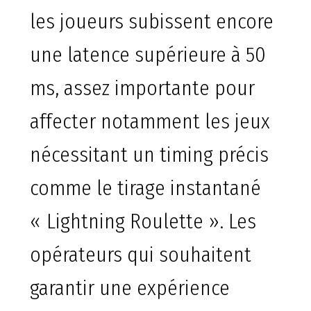
les joueurs subissent encore
une latence supérieure à 50
ms, assez importante pour
affecter notamment les jeux
nécessitant un timing précis
comme le tirage instantané
« Lightning Roulette ». Les
opérateurs qui souhaitent
garantir une expérience