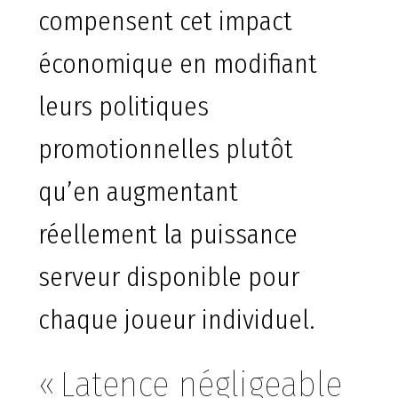
compensent cet impact
économique en modifiant
leurs politiques
promotionnelles plutôt
qu’en augmentant
réellement la puissance
serveur disponible pour
chaque joueur individuel.
« Latence négligeable