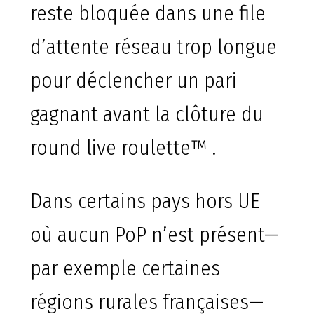
reste bloquée dans une file
d’attente réseau trop longue
pour déclencher un pari
gagnant avant la clôture du
round live roulette™️ .
Dans certains pays hors UE
où aucun PoP n’est présent—
par exemple certaines
régions rurales françaises—