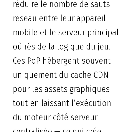
réduire le nombre de sauts
réseau entre leur appareil
mobile et le serveur principal
où réside la logique du jeu.
Ces PoP hébergent souvent
uniquement du cache CDN
pour les assets graphiques
tout en laissant l’exécution
du moteur côté serveur
centralisée — ce qui crée