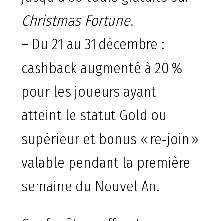
Christmas Fortune
.
– Du 21 au 31 décembre :
cashback augmenté à 20 %
pour les joueurs ayant
atteint le statut Gold ou
supérieur et bonus « re‑join »
valable pendant la première
semaine du Nouvel An.