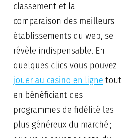
classement et la
comparaison des meilleurs
établissements du web, se
révèle indispensable. En
quelques clics vous pouvez
jouer au casino en ligne
tout
en bénéficiant des
programmes de fidélité les
plus généreux du marché ;