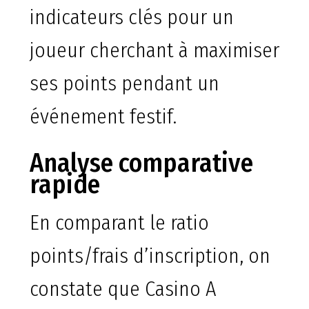
indicateurs clés pour un
joueur cherchant à maximiser
ses points pendant un
événement festif.
Analyse comparative
rapide
En comparant le ratio
points/frais d’inscription, on
constate que Casino A