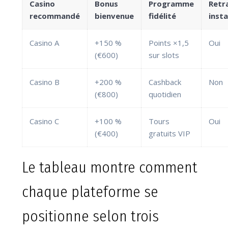
Casino
Bonus
Programme
Retr
recommandé
bienvenue
fidélité
inst
Casino A
+150 %
Points ×1,5
Oui
(€600)
sur slots
Casino B
+200 %
Cashback
Non
(€800)
quotidien
Casino C
+100 %
Tours
Oui
(€400)
gratuits VIP
Le tableau montre comment
chaque plateforme se
positionne selon trois