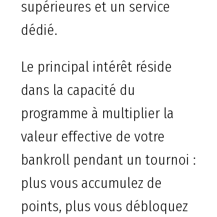
supérieures et un service
dédié.
Le principal intérêt réside
dans la capacité du
programme à multiplier la
valeur effective de votre
bankroll pendant un tournoi :
plus vous accumulez de
points, plus vous débloquez