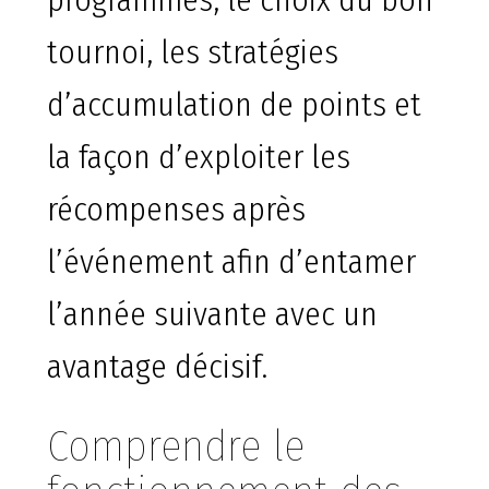
programmes, le choix du bon
tournoi, les stratégies
d’accumulation de points et
la façon d’exploiter les
récompenses après
l’événement afin d’entamer
l’année suivante avec un
avantage décisif.
Comprendre le