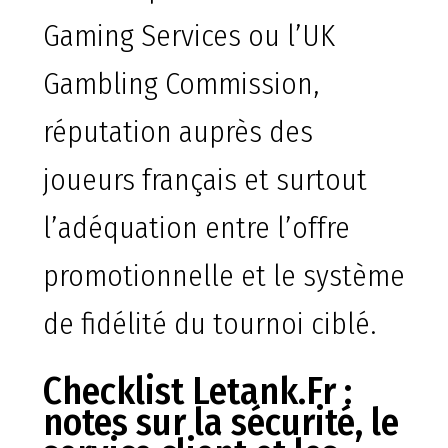
Gaming Services ou l’UK
Gambling Commission,
réputation auprès des
joueurs français et surtout
l’adéquation entre l’offre
promotionnelle et le système
de fidélité du tournoi ciblé.
Checklist Letank.Fr :
notes sur la sécurité, le