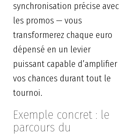
synchronisation précise avec
les promos — vous
transformerez chaque euro
dépensé en un levier
puissant capable d’amplifier
vos chances durant tout le
tournoi.
Exemple concret : le
parcours du