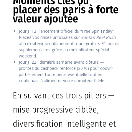
Moments clés où
placer des paris à forte
valeur ajoutée
Jour J+12 : lancement officiel du “Free Spin Friday”.
Placez vos mises principales sur
Santa’s Reel Rush
afin d’obtenir simultanément tours gratuits ET points
supplémentaires grâce au multiplicateur spécial
weekend.
Jour J+22 : dernière semaine avant clôture —
profitez du cashback renforcé (20 %) pour couvrir
partiellement toute perte éventuelle tout en
continuant à alimenter votre compteur fidèle.
En suivant ces trois piliers —
mise progressive ciblée,
diversification intelligente et