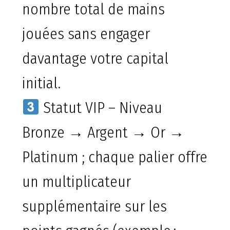
nombre total de mains
jouées sans engager
davantage votre capital
initial.
Statut VIP – Niveau
Bronze → Argent → Or →
Platinum ; chaque palier offre
un multiplicateur
supplémentaire sur les