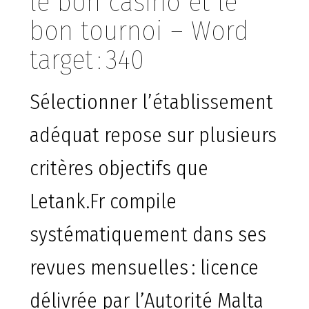
le bon casino et le
bon tournoi – Word
target : 340
Sélectionner l’établissement
adéquat repose sur plusieurs
critères objectifs que
Letank.Fr compile
systématiquement dans ses
revues mensuelles : licence
délivrée par l’Autorité Malta