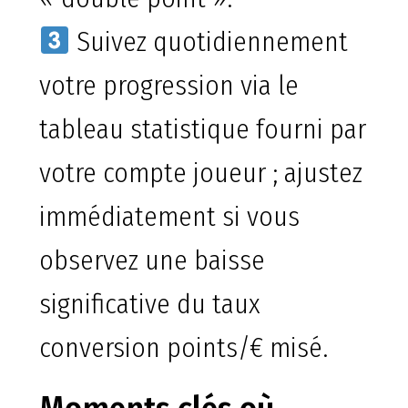
Suivez quotidiennement
votre progression via le
tableau statistique fourni par
votre compte joueur ; ajustez
immédiatement si vous
observez une baisse
significative du taux
conversion points/€ misé.