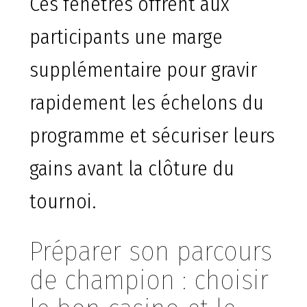
Ces fenêtres offrent aux
participants une marge
supplémentaire pour gravir
rapidement les échelons du
programme et sécuriser leurs
gains avant la clôture du
tournoi.
Préparer son parcours
de champion : choisir