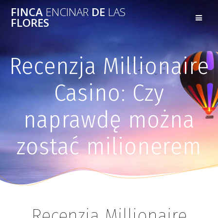
FINCA
ENCINAR
DE
LAS
FLORES
Recenzja Millionaire
Casino: Czy
naprawdę można
zostać milionerem
Recenzja Millionaire