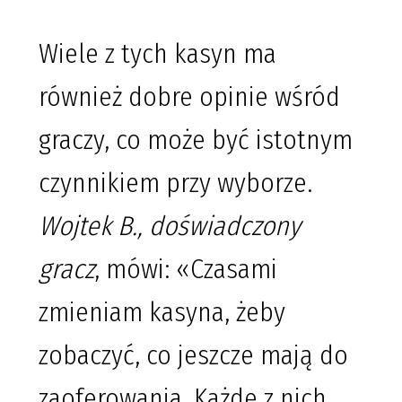
Wiele z tych kasyn ma
również dobre opinie wśród
graczy, co może być istotnym
czynnikiem przy wyborze.
Wojtek B., doświadczony
gracz
, mówi: «Czasami
zmieniam kasyna, żeby
zobaczyć, co jeszcze mają do
zaoferowania. Każde z nich