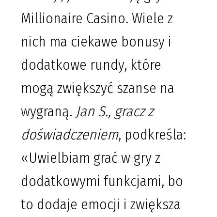
Millionaire Casino. Wiele z
nich ma ciekawe bonusy i
dodatkowe rundy, które
mogą zwiększyć szanse na
wygraną.
Jan S., gracz z
doświadczeniem
, podkreśla:
«Uwielbiam grać w gry z
dodatkowymi funkcjami, bo
to dodaje emocji i zwiększa