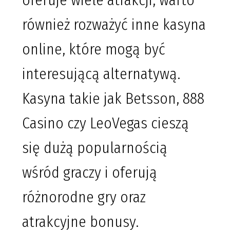
oferuje wiele atrakcji, warto
również rozważyć inne kasyna
online, które mogą być
interesującą alternatywą.
Kasyna takie jak Betsson, 888
Casino czy LeoVegas cieszą
się dużą popularnością
wśród graczy i oferują
różnorodne gry oraz
atrakcyjne bonusy.