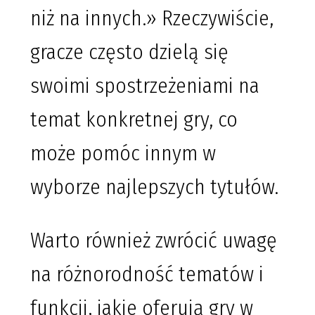
niż na innych.» Rzeczywiście,
gracze często dzielą się
swoimi spostrzeżeniami na
temat konkretnej gry, co
może pomóc innym w
wyborze najlepszych tytułów.
Warto również zwrócić uwagę
na różnorodność tematów i
funkcji, jakie oferują gry w