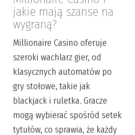
jakie mają szanse na
wygraną?
Millionaire Casino oferuje
szeroki wachlarz gier, od
klasycznych automatów po
gry stołowe, takie jak
blackjack i ruletka. Gracze
mogą wybierać spośród setek
tytułów, co sprawia, że każdy