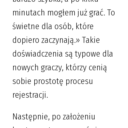
minutach mogłem już grać. To
świetne dla osób, które
dopiero zaczynają.» Takie
doświadczenia są typowe dla
nowych graczy, którzy cenią
sobie prostotę procesu
rejestracji.
Następnie, po założeniu