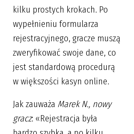
kilku prostych krokach. Po
wypełnieniu formularza
rejestracyjnego, gracze muszą
zweryfikować swoje dane, co
jest standardową procedurą
w większości kasyn online.
Jak zauważa
Marek N., nowy
gracz
: «Rejestracja była
bardzo szybka, a po kilku