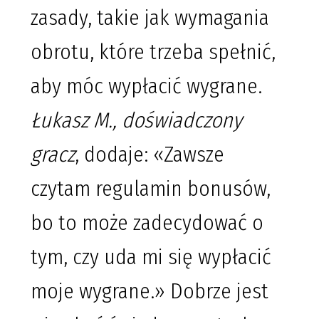
zasady, takie jak wymagania
obrotu, które trzeba spełnić,
aby móc wypłacić wygrane.
Łukasz M., doświadczony
gracz
, dodaje: «Zawsze
czytam regulamin bonusów,
bo to może zadecydować o
tym, czy uda mi się wypłacić
moje wygrane.» Dobrze jest