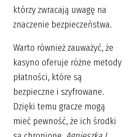
którzy zwracają uwagę na
znaczenie bezpieczeństwa.
Warto również zauważyć, że
kasyno oferuje różne metody
płatności, które są
bezpieczne i szyfrowane.
Dzięki temu gracze mogą
mieć pewność, że ich środki
są chronione.
Agnieszka L.,