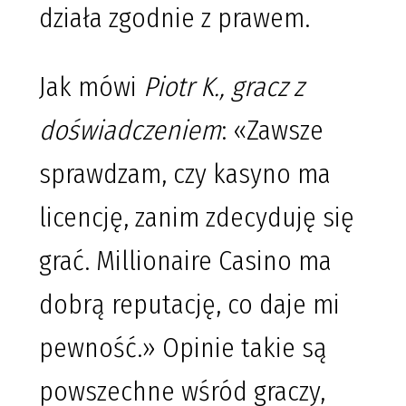
działa zgodnie z prawem.
Jak mówi
Piotr K., gracz z
doświadczeniem
: «Zawsze
sprawdzam, czy kasyno ma
licencję, zanim zdecyduję się
grać. Millionaire Casino ma
dobrą reputację, co daje mi
pewność.» Opinie takie są
powszechne wśród graczy,