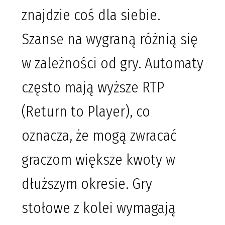
znajdzie coś dla siebie.
Szanse na wygraną różnią się
w zależności od gry. Automaty
często mają wyższe RTP
(Return to Player), co
oznacza, że mogą zwracać
graczom większe kwoty w
dłuższym okresie. Gry
stołowe z kolei wymagają