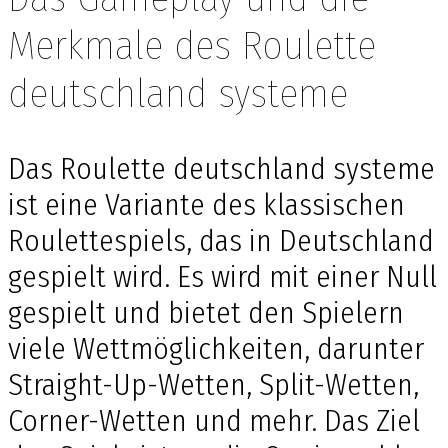
Merkmale des Roulette
deutschland systeme
Das Roulette deutschland systeme
ist eine Variante des klassischen
Roulettespiels, das in Deutschland
gespielt wird. Es wird mit einer Null
gespielt und bietet den Spielern
viele Wettmöglichkeiten, darunter
Straight-Up-Wetten, Split-Wetten,
Corner-Wetten und mehr. Das Ziel