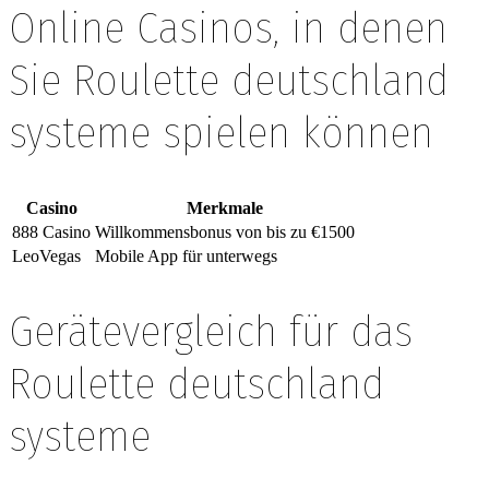
Online Casinos, in denen
Sie Roulette deutschland
systeme spielen können
Casino
Merkmale
888 Casino
Willkommensbonus von bis zu €1500
LeoVegas
Mobile App für unterwegs
Gerätevergleich für das
Roulette deutschland
systeme