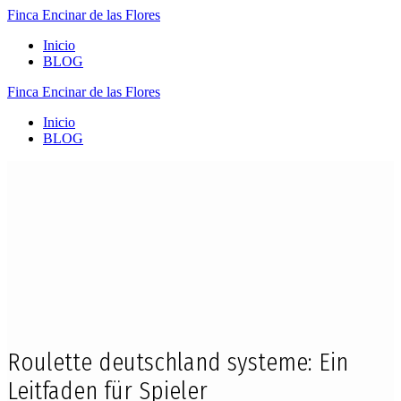
Finca
Encinar
de
las
Flores
Inicio
BLOG
Finca
Encinar
de
las
Flores
Inicio
BLOG
Roulette deutschland systeme: Ein
Leitfaden für Spieler