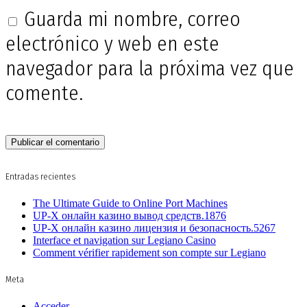
Guarda mi nombre, correo
electrónico y web en este
navegador para la próxima vez que
comente.
Entradas recientes
The Ultimate Guide to Online Port Machines
UP-X онлайн казино вывод средств.1876
UP-X онлайн казино лицензия и безопасность.5267
Interface et navigation sur Legiano Casino
Comment vérifier rapidement son compte sur Legiano
Meta
Acceder