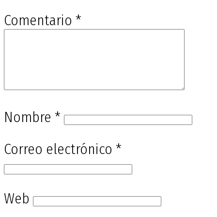
Comentario
*
Nombre
*
Correo electrónico
*
Web