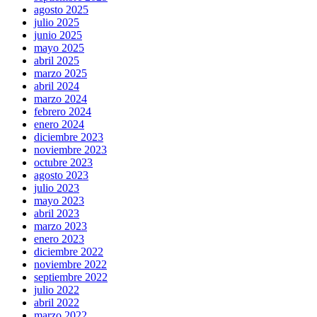
agosto 2025
julio 2025
junio 2025
mayo 2025
abril 2025
marzo 2025
abril 2024
marzo 2024
febrero 2024
enero 2024
diciembre 2023
noviembre 2023
octubre 2023
agosto 2023
julio 2023
mayo 2023
abril 2023
marzo 2023
enero 2023
diciembre 2022
noviembre 2022
septiembre 2022
julio 2022
abril 2022
marzo 2022