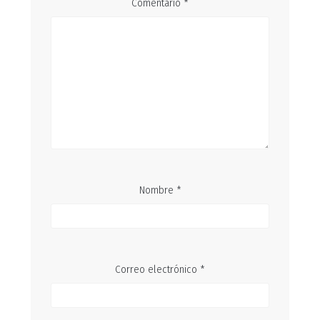
Comentario
*
Nombre
*
Correo electrónico
*