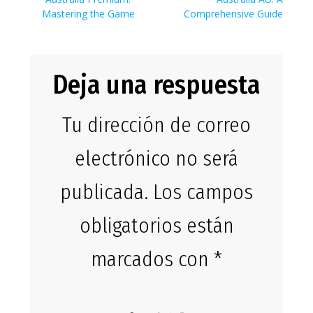
entradas
Mastering the Game
Comprehensive Guide
Deja una respuesta
Tu dirección de correo
electrónico no será
publicada.
Los campos
obligatorios están
marcados con
*