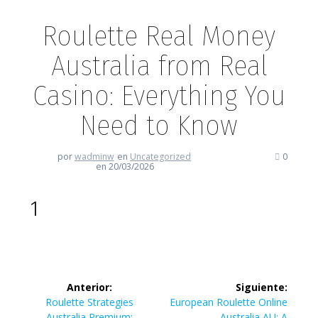
Roulette Real Money
Australia from Real
Casino: Everything You
Need to Know
por
wadminw
en
Uncategorized
0
en 20/03/2026
1
Navegación
Anterior:
Siguiente:
de
Entrada
Siguiente
Roulette Strategies
European Roulette Online
anterior:
entrada:
Australia Premium:
Australia AU: A