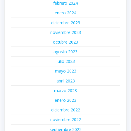
febrero 2024
enero 2024
diciembre 2023
noviembre 2023
octubre 2023
agosto 2023
julio 2023
mayo 2023
abril 2023
marzo 2023
enero 2023
diciembre 2022
noviembre 2022
septiembre 2022