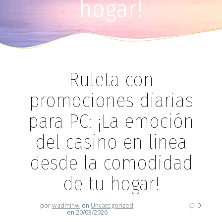
hogar!
Ruleta con
promociones diarias
para PC: ¡La emoción
del casino en línea
desde la comodidad
de tu hogar!
por
wadminw
en
Uncategorized
0
en 20/03/2026