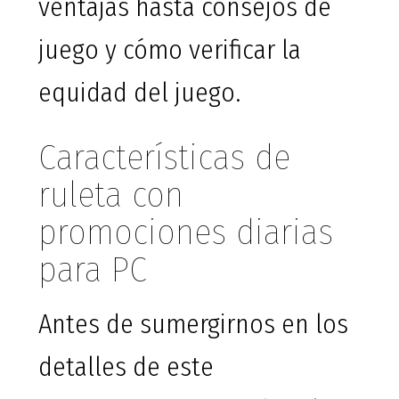
ventajas hasta consejos de
juego y cómo verificar la
equidad del juego.
Características de
ruleta con
promociones diarias
para PC
Antes de sumergirnos en los
detalles de este