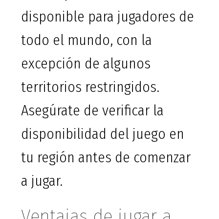
disponible para jugadores de
todo el mundo, con la
excepción de algunos
territorios restringidos.
Asegúrate de verificar la
disponibilidad del juego en
tu región antes de comenzar
a jugar.
Ventajas de jugar a