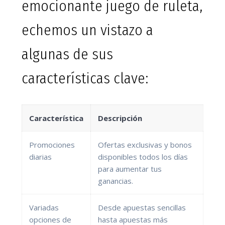
emocionante juego de ruleta,
echemos un vistazo a
algunas de sus
características clave:
Característica
Descripción
Promociones
Ofertas exclusivas y bonos
diarias
disponibles todos los días
para aumentar tus
ganancias.
Variadas
Desde apuestas sencillas
opciones de
hasta apuestas más