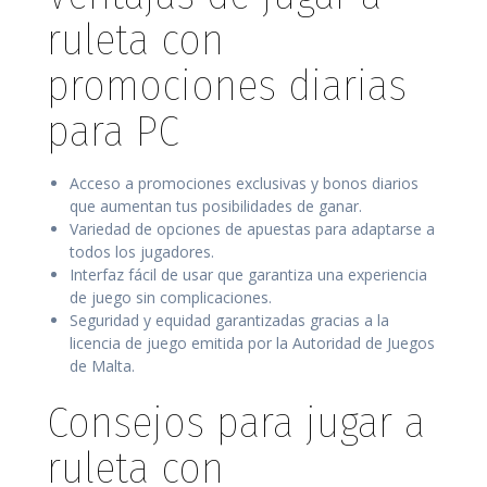
ruleta con
promociones diarias
para PC
Acceso a promociones exclusivas y bonos diarios
que aumentan tus posibilidades de ganar.
Variedad de opciones de apuestas para adaptarse a
todos los jugadores.
Interfaz fácil de usar que garantiza una experiencia
de juego sin complicaciones.
Seguridad y equidad garantizadas gracias a la
licencia de juego emitida por la Autoridad de Juegos
de Malta.
Consejos para jugar a
ruleta con