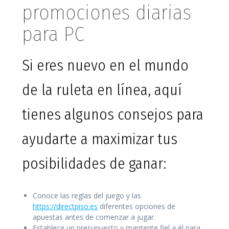
promociones diarias
para PC
Si eres nuevo en el mundo
de la ruleta en línea, aquí
tienes algunos consejos para
ayudarte a maximizar tus
posibilidades de ganar:
Conoce las reglas del juego y las
https://directpiso.es
diferentes opciones de
apuestas antes de comenzar a jugar.
Establece un presupuesto y mantente fiel a él para