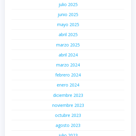
julio 2025
junio 2025
mayo 2025
abril 2025
marzo 2025
abril 2024
marzo 2024
febrero 2024
enero 2024
diciembre 2023
noviembre 2023
octubre 2023
agosto 2023
julio 2023