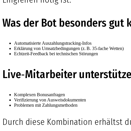
Was der Bot besonders gut 
Automatisierte Auszahlungstracking‑Infos
Erklärung von Umsatzbedingungen (z. B. 35‑fache Wetten)
Echtzeit‑Feedback bei technischen Störungen
Live‑Mitarbeiter unterstütz
Komplexen Bonusanfragen
Verifizierung von Ausweisdokumenten
Problemen mit Zahlungsmethoden
Durch diese Kombination erhältst d