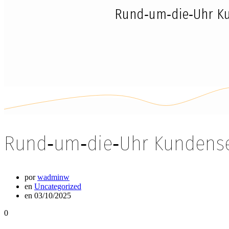
Rund‑um‑die‑Uhr Kun
Rund‑um‑die‑Uhr Kundenserv
por
wadminw
en
Uncategorized
en 03/10/2025
0