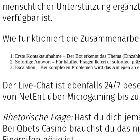
menschlicher Unterstützung ergänzt 
verfügbar ist.
Wie funktioniert die Zusammenarbei
Erste Kontaktaufnahme – Der Bot erkennt das Thema (Einzahlu
Sofortige Antwort – Für häufige Fragen liefert er sofortige, präz
Escalation – Bei komplexen Problemen wird das Anliegen an ein
Der Live‑Chat ist ebenfalls 24/7 bes
von NetEnt über Microgaming bis zu
Rhetorische Frage:
Hast du dich jem
Bei Qbets Casino brauchst du das n
Eingreifen nötig ist.