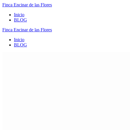
Finca
Encinar
de
las
Flores
Inicio
BLOG
Finca
Encinar
de
las
Flores
Inicio
BLOG