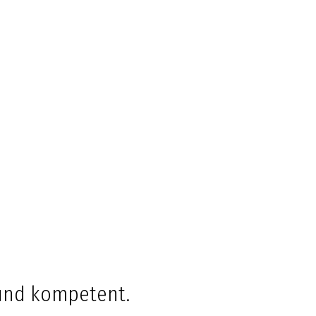
 und kompetent.