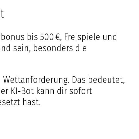
t
bonus bis 500 €, Freispiele und
nd sein, besonders die
en Wettanforderung. Das bedeutet,
r KI‑Bot kann dir sofort
setzt hast.