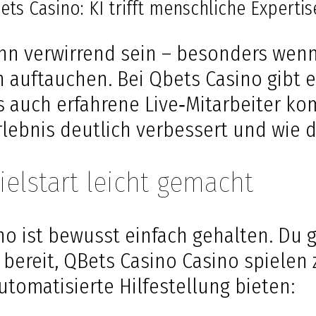
s Casino: KI trifft menschliche Expertis
ann verwirrend sein – besonders wen
auftauchen. Bei Qbets Casino gibt e
s auch erfahrene Live‑Mitarbeiter kom
rlebnis deutlich verbessert und wie 
ielstart leicht gemacht
o ist bewusst einfach gehalten. Du 
t bereit, QBets Casino Casino spiele
utomatisierte Hilfestellung bieten: