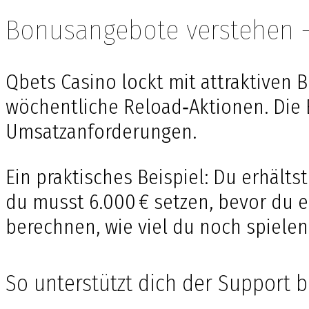
Bonusangebote verstehen 
Qbets Casino lockt mit attraktiven 
wöchentliche Reload‑Aktionen. Die
Umsatzanforderungen.
Ein praktisches Beispiel: Du erhält
du musst 6.000 € setzen, bevor du e
berechnen, wie viel du noch spielen
So unterstützt dich der Support b