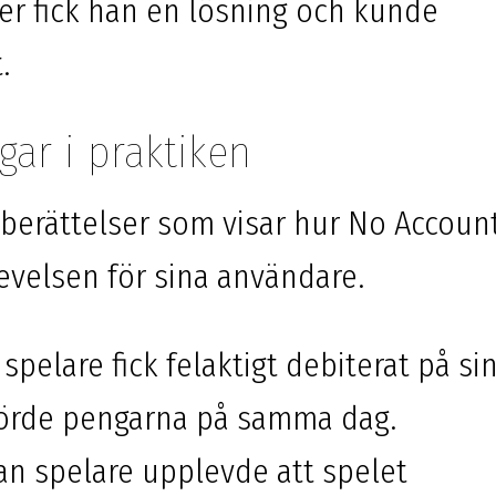
er fick han en lösning och kunde
.
ar i praktiken
 berättelser som visar hur No Accoun
evelsen för sina användare.
spelare fick felaktigt debiterat på si
örde pengarna på samma dag.
n spelare upplevde att spelet