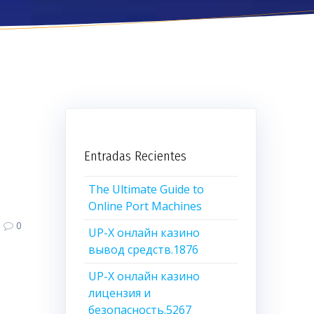
Entradas Recientes
The Ultimate Guide to
Online Port Machines
0
UP-X онлайн казино
вывод средств.1876
UP-X онлайн казино
лицензия и
безопасность.5267