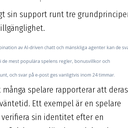
t sin support runt tre grundprinciper
llgänglighet.
nation av AI‑driven chatt och mänskliga agenter kan de sv
i de mest populära spelens regler, bonusvillkor och
runt, och svar på e‑post ges vanligtvis inom 24 timmar.
t många spelare rapporterar att dera
väntetid. Ett exempel är en spelare
rifiera sin identitet efter en