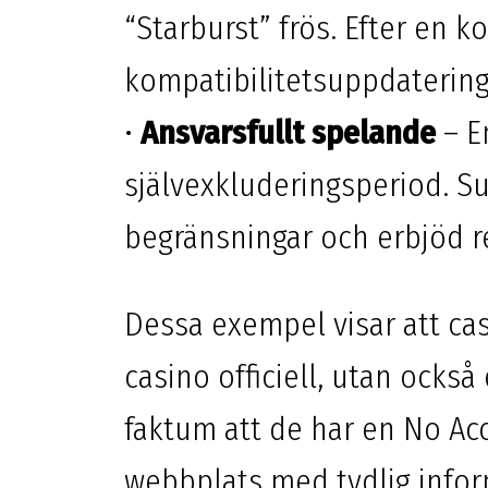
“Starburst” frös. Efter en ko
kompatibilitetsuppdatering
•
Ansvarsfullt spelande
– E
självexkluderingsperiod. Su
begränsningar och erbjöd r
Dessa exempel visar att cas
casino officiell, utan också 
faktum att de har en No Ac
webbplats med tydlig infor