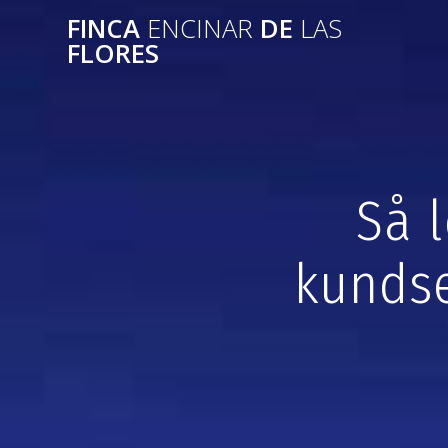
FINCA
ENCINAR
DE
LAS
FLORES
Så 
kundse