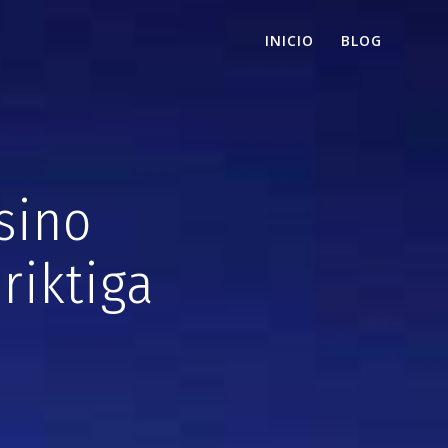
INICIO
BLOG
sino
riktiga