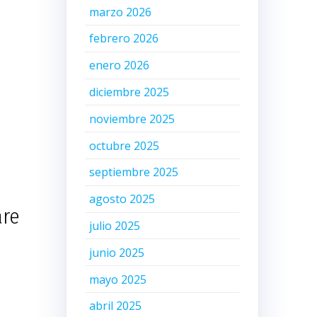
marzo 2026
d
febrero 2026
enero 2026
diciembre 2025
noviembre 2025
octubre 2025
septiembre 2025
agosto 2025
are
julio 2025
junio 2025
mayo 2025
abril 2025