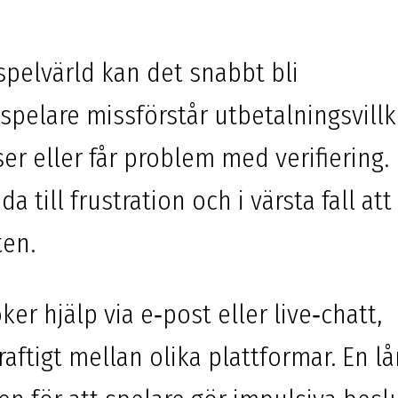
l spelvärld kan det snabbt bli
pelare missförstår utbetalningsvillk
er eller får problem med verifiering.
 till frustration och i värsta fall att
ten.
ker hjälp via e‑post eller live‑chatt,
aftigt mellan olika plattformar. En l