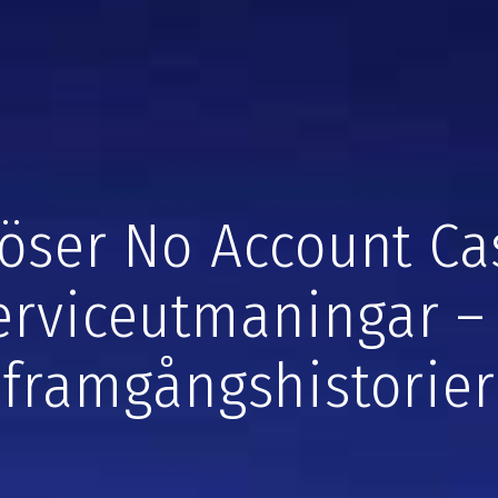
löser No Account Ca
rviceutmaningar – 
framgångshistorier