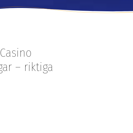
 Casino
r – riktiga
ndserviceutmaningar – riktiga