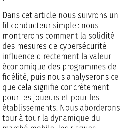
Dans cet article nous suivrons un
fil conducteur simple : nous
montrerons comment la solidité
des mesures de cybersécurité
influence directement la valeur
économique des programmes de
fidélité, puis nous analyserons ce
que cela signifie concrètement
pour les joueurs et pour les
établissements. Nous aborderons
tour à tour la dynamique du