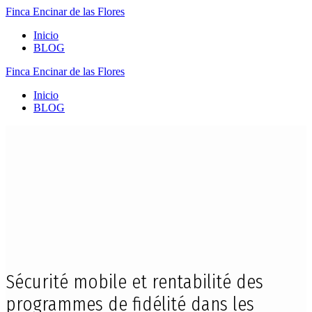
Finca
Encinar
de
las
Flores
Inicio
BLOG
Finca
Encinar
de
las
Flores
Inicio
BLOG
Sécurité mobile et rentabilité des
programmes de fidélité dans les