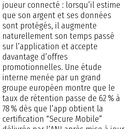
joueur connecté : lorsqu’il estime
que son argent et ses données
sont protégés, il augmente
naturellement son temps passé
sur l’application et accepte
davantage d’offres
promotionnelles. Une étude
interne menée par un grand
groupe européen montre que le
taux de rétention passe de 62 % à
78 % dès que l’app obtient la
certification “Secure Mobile”