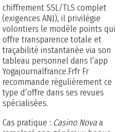
chiffrement SSL/TLS complet
(exigences ANJ), il privilégie
volontiers le modèle points qui
offre transparence totale et
traçabilité instantanée via son
tableau personnel dans l’app
Yogajournalfrance.Frfr Fr
recommande régulièrement ce
type d’offre dans ses revues
spécialisées.
Cas pratique :
Casino Nova
a