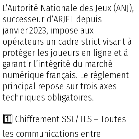
L’Autorité Nationale des Jeux (ANJ),
successeur d’ARJEL depuis
janvier 2023, impose aux
opérateurs un cadre strict visant à
protéger les joueurs en ligne et à
garantir l’intégrité du marché
numérique français. Le règlement
principal repose sur trois axes
techniques obligatoires.
1️⃣ Chiffrement SSL/TLS – Toutes
les communications entre