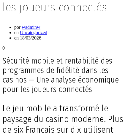
les joueurs connectés
por
wadminw
en
Uncategorized
en 18/03/2026
0
Sécurité mobile et rentabilité des
programmes de fidélité dans les
casinos — Une analyse économique
pour les joueurs connectés
Le jeu mobile a transformé le
paysage du casino moderne. Plus
de six Français sur dix utilisent