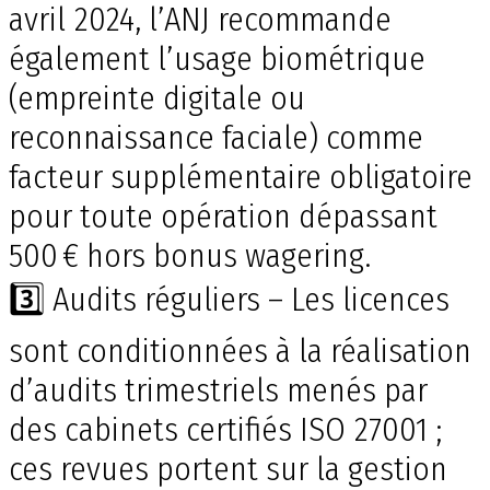
avril 2024, l’ANJ recommande
également l’usage biométrique
(empreinte digitale ou
reconnaissance faciale) comme
facteur supplémentaire obligatoire
pour toute opération dépassant
500 € hors bonus wagering.
3️⃣ Audits réguliers – Les licences
sont conditionnées à la réalisation
d’audits trimestriels menés par
des cabinets certifiés ISO 27001 ;
ces revues portent sur la gestion