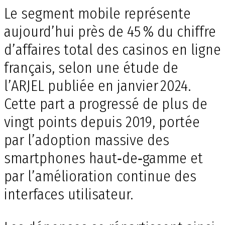
Le segment mobile représente
aujourd’hui près de 45 % du chiffre
d’affaires total des casinos en ligne
français, selon une étude de
l’ARJEL publiée en janvier 2024.
Cette part a progressé de plus de
vingt points depuis 2019, portée
par l’adoption massive des
smartphones haut‑de‑gamme et
par l’amélioration continue des
interfaces utilisateur.