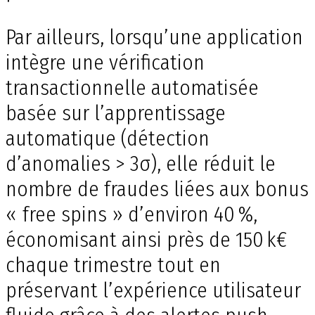
Par ailleurs, lorsqu’une application
intègre une vérification
transactionnelle automatisée
basée sur l’apprentissage
automatique (détection
d’anomalies > 3σ), elle réduit le
nombre de fraudes liées aux bonus
« free spins » d’environ 40 %,
économisant ainsi près de 150 k€
chaque trimestre tout en
préservant l’expérience utilisateur