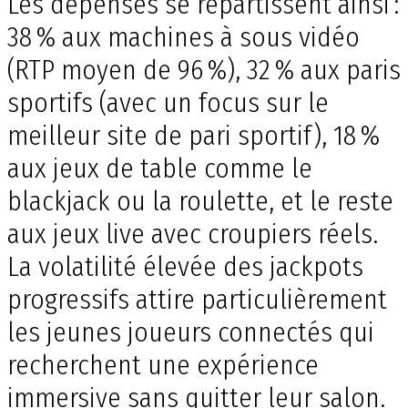
Les dépenses se répartissent ainsi :
38 % aux machines à sous vidéo
(RTP moyen de 96 %), 32 % aux paris
sportifs (avec un focus sur le
meilleur site de pari sportif), 18 %
aux jeux de table comme le
blackjack ou la roulette, et le reste
aux jeux live avec croupiers réels.
La volatilité élevée des jackpots
progressifs attire particulièrement
les jeunes joueurs connectés qui
recherchent une expérience
immersive sans quitter leur salon.