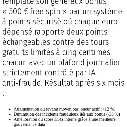
remplacé son généreux bonus
« 500 € free spin » par un système
à points sécurisé où chaque euro
dépensé rapporte deux points
échangeables contre des tours
gratuits limités à cinq centimes
chacun avec un plafond journalier
strictement contrôlé par IA
anti‑fraude. Résultat après six mois
:
Augmentation du revenu moyen par joueur actif (+12 %)
Diminution des incidents frauduleux liés aux bonus (-38 %)
Amélioration du score ESG interne grâce à une meilleure
gouvernance data