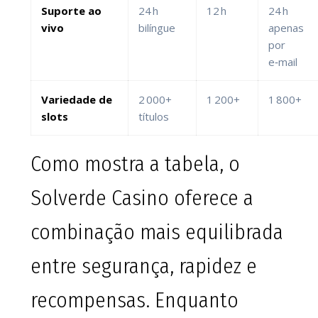
Suporte ao
24 h
12 h
24 h
vivo
bilíngue
apenas
por
e‑mail
Variedade de
2 000+
1 200+
1 800+
slots
títulos
Como mostra a tabela, o
Solverde Casino oferece a
combinação mais equilibrada
entre segurança, rapidez e
recompensas. Enquanto