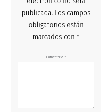
electrónico no será
publicada.
Los campos
obligatorios están
marcados con
*
Comentario
*