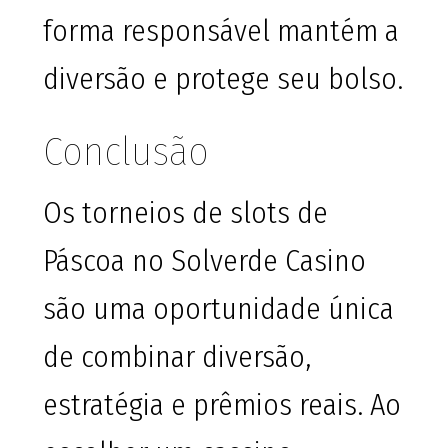
forma responsável mantém a
diversão e protege seu bolso.
Conclusão
Os torneios de slots de
Páscoa no Solverde Casino
são uma oportunidade única
de combinar diversão,
estratégia e prêmios reais. Ao