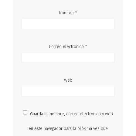
Nombre
*
Correo electrónico
*
Web
Guarda mi nombre, correo electrónico y web
en este navegador para la próxima vez que