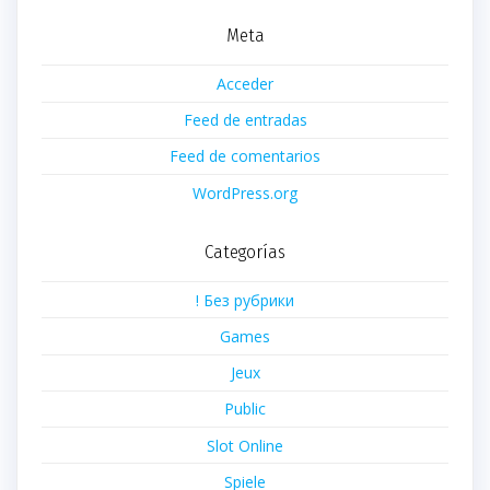
Meta
Acceder
Feed de entradas
Feed de comentarios
WordPress.org
Categorías
! Без рубрики
Games
Jeux
Public
Slot Online
Spiele