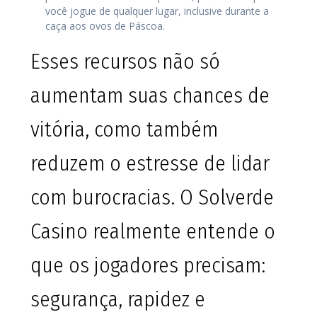
você jogue de qualquer lugar, inclusive durante a
caça aos ovos de Páscoa.
Esses recursos não só
aumentam suas chances de
vitória, como também
reduzem o estresse de lidar
com burocracias. O Solverde
Casino realmente entende o
que os jogadores precisam:
segurança, rapidez e