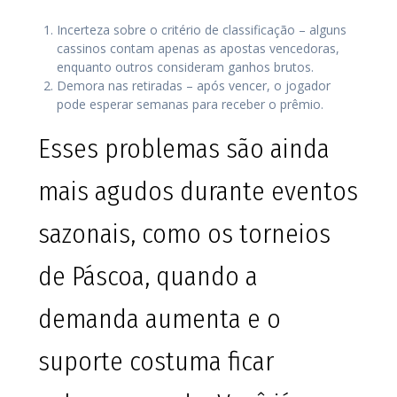
Incerteza sobre o critério de classificação – alguns
cassinos contam apenas as apostas vencedoras,
enquanto outros consideram ganhos brutos.
Demora nas retiradas – após vencer, o jogador
pode esperar semanas para receber o prêmio.
Esses problemas são ainda
mais agudos durante eventos
sazonais, como os torneios
de Páscoa, quando a
demanda aumenta e o
suporte costuma ficar