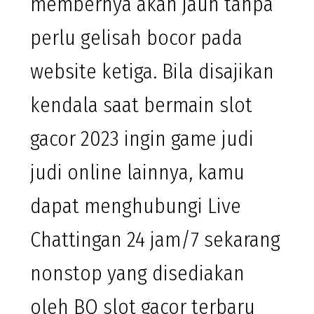
membernya akan jauh tanpa
perlu gelisah bocor pada
website ketiga. Bila disajikan
kendala saat bermain slot
gacor 2023 ingin game judi
judi online lainnya, kamu
dapat menghubungi Live
Chattingan 24 jam/7 sekarang
nonstop yang disediakan
oleh BO slot gacor terbaru