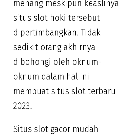
menang meskipun keaslinya
situs slot hoki tersebut
dipertimbangkan. Tidak
sedikit orang akhirnya
dibohongi oleh oknum-
oknum dalam hal ini
membuat situs slot terbaru
2023.
Situs slot gacor mudah