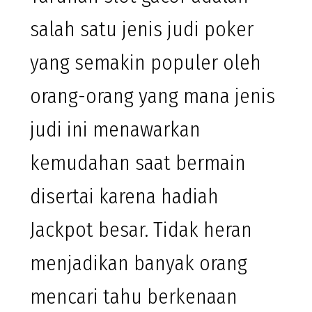
salah satu jenis judi poker
yang semakin populer oleh
orang-orang yang mana jenis
judi ini menawarkan
kemudahan saat bermain
disertai karena hadiah
Jackpot besar. Tidak heran
menjadikan banyak orang
mencari tahu berkenaan