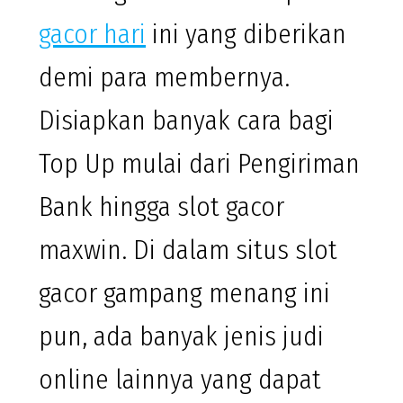
gacor hari
ini yang diberikan
demi para membernya.
Disiapkan banyak cara bagi
Top Up mulai dari Pengiriman
Bank hingga slot gacor
maxwin. Di dalam situs slot
gacor gampang menang ini
pun, ada banyak jenis judi
online lainnya yang dapat