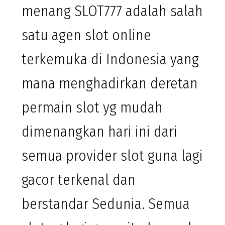
menang SLOT777 adalah salah
satu agen slot online
terkemuka di Indonesia yang
mana menghadirkan deretan
permain slot yg mudah
dimenangkan hari ini dari
semua provider slot guna lagi
gacor terkenal dan
berstandar Sedunia. Semua