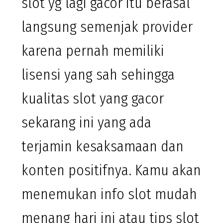
slot yg lagi gacor itu berasal
langsung semenjak provider
karena pernah memiliki
lisensi yang sah sehingga
kualitas slot yang gacor
sekarang ini yang ada
terjamin kesaksamaan dan
konten positifnya. Kamu akan
menemukan info slot mudah
menang hari ini atau tips slot