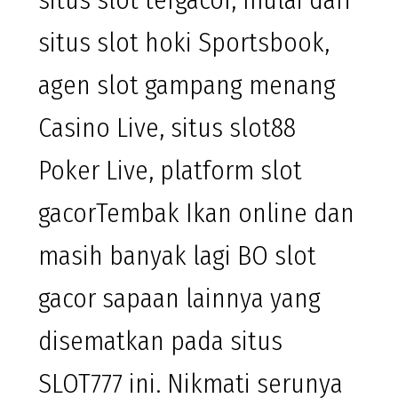
situs slot tergacor, mulai dari
situs slot hoki Sportsbook,
agen slot gampang menang
Casino Live, situs slot88
Poker Live, platform slot
gacorTembak Ikan online dan
masih banyak lagi BO slot
gacor sapaan lainnya yang
disematkan pada situs
SLOT777 ini. Nikmati serunya