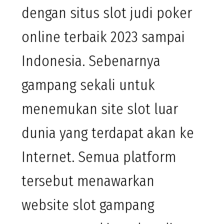
dengan situs slot judi poker
online terbaik 2023 sampai
Indonesia. Sebenarnya
gampang sekali untuk
menemukan site slot luar
dunia yang terdapat akan ke
Internet. Semua platform
tersebut menawarkan
website slot gampang