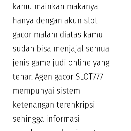
kamu mainkan makanya
hanya dengan akun slot
gacor malam diatas kamu
sudah bisa menjajal semua
jenis game judi online yang
tenar. Agen gacor SLOT777
mempunyai sistem
ketenangan terenkripsi
sehingga informasi