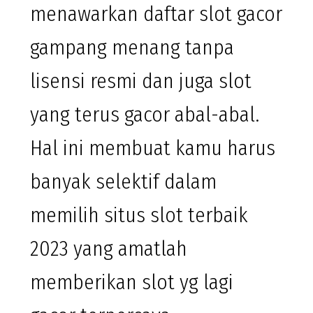
menawarkan daftar slot gacor
gampang menang tanpa
lisensi resmi dan juga slot
yang terus gacor abal-abal.
Hal ini membuat kamu harus
banyak selektif dalam
memilih situs slot terbaik
2023 yang amatlah
memberikan slot yg lagi