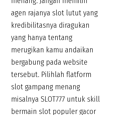
menang. Jangan memilih
agen rajanya slot lutut yang
kredibilitasnya diragukan
yang hanya tentang
merugikan kamu andaikan
bergabung pada website
tersebut. Pilihlah flatform
slot gampang menang
misalnya SLOT777 untuk skill
bermain slot populer gacor