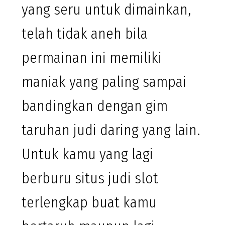
yang seru untuk dimainkan,
telah tidak aneh bila
permainan ini memiliki
maniak yang paling sampai
bandingkan dengan gim
taruhan judi daring yang lain.
Untuk kamu yang lagi
berburu situs judi slot
terlengkap buat kamu