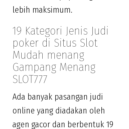
lebih maksimum.
19 Kategori Jenis Judi
poker di Situs Slot
Mudah menang
Gampang Menang
SLOT777
Ada banyak pasangan judi
online yang diadakan oleh
agen gacor dan berbentuk 19