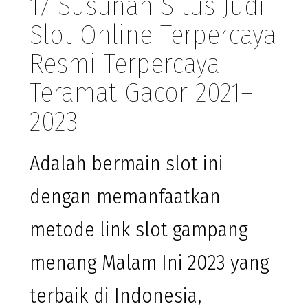
17 Susunan Situs Judi
Slot Online Terpercaya
Resmi Terpercaya
Teramat Gacor 2021–
2023
Adalah bermain slot ini
dengan memanfaatkan
metode link slot gampang
menang Malam Ini 2023 yang
terbaik di Indonesia,