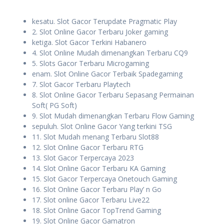
kesatu. Slot Gacor Terupdate Pragmatic Play
2. Slot Online Gacor Terbaru Joker gaming
ketiga. Slot Gacor Terkini Habanero
4. Slot Online Mudah dimenangkan Terbaru CQ9
5. Slots Gacor Terbaru Microgaming
enam. Slot Online Gacor Terbaik Spadegaming
7. Slot Gacor Terbaru Playtech
8. Slot Online Gacor Terbaru Sepasang Permainan
Soft( PG Soft)
9. Slot Mudah dimenangkan Terbaru Flow Gaming
sepuluh. Slot Online Gacor Yang terkini TSG
11. Slot Mudah menang Terbaru Slot88
12. Slot Online Gacor Terbaru RTG
13. Slot Gacor Terpercaya 2023
14. Slot Online Gacor Terbaru KA Gaming
15. Slot Gacor Terpercaya Onetouch Gaming
16. Slot Online Gacor Terbaru Play’ n Go
17. Slot online Gacor Terbaru Live22
18. Slot Online Gacor TopTrend Gaming
19. Slot Online Gacor Gamatron