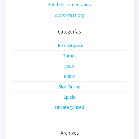
Feed de comentarios
WordPress.org
Categorías
! Без рубрики
Games
Jeux
Public
Slot Online
Spiele
Uncategorized
Archivos