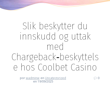
Slik beskytter du
innskudd og uttak
med
Chargeback‑beskyttels
e hos Coolbet Casino
por
wadminw
en
Uncategorized
0
en 19/09/2025
Slik beskytter du innskudd og