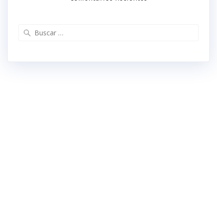
Buscar: