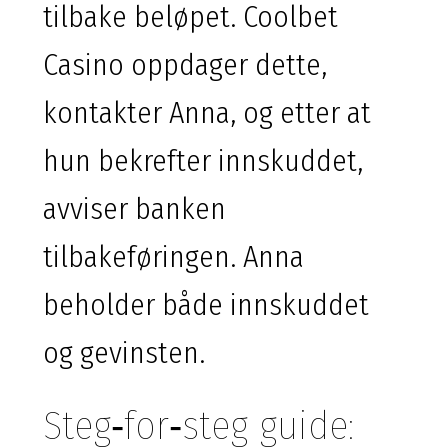
tilbake beløpet. Coolbet
Casino oppdager dette,
kontakter Anna, og etter at
hun bekrefter innskuddet,
avviser banken
tilbakeføringen. Anna
beholder både innskuddet
og gevinsten.
Steg‑for‑steg guide: