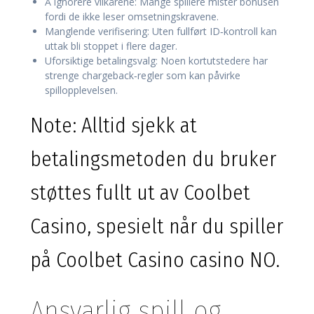
Å ignorere vilkårene: Mange spillere mister bonusen
fordi de ikke leser omsetningskravene.
Manglende verifisering: Uten fullført ID‑kontroll kan
uttak bli stoppet i flere dager.
Uforsiktige betalingsvalg: Noen kortutstedere har
strenge chargeback‑regler som kan påvirke
spillopplevelsen.
Note: Alltid sjekk at
betalingsmetoden du bruker
støttes fullt ut av Coolbet
Casino, spesielt når du spiller
på Coolbet Casino casino NO.
Ansvarlig spill og