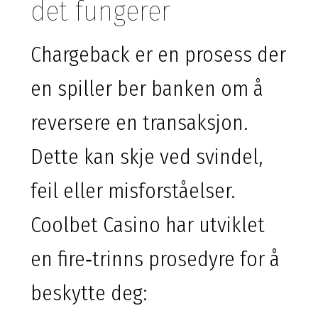
det fungerer
Chargeback er en prosess der
en spiller ber banken om å
reversere en transaksjon.
Dette kan skje ved svindel,
feil eller misforståelser.
Coolbet Casino har utviklet
en fire‑trinns prosedyre for å
beskytte deg: