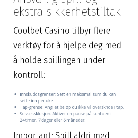
ekstra sikkerhetstiltak
Coolbet Casino tilbyr flere
verktøy for å hjelpe deg med
å holde spillingen under
kontroll:
Innskuddsgrenser: Sett en maksimal sum du kan
sette inn per uke.
Tap‑grense: Angi et beløp du ikke vil overskride i tap.
Selv‑eksklusjon: Aktiver en pause på kontoen i
24 timer, 7 dager eller 6 måneder.
Important: Spill aldri med