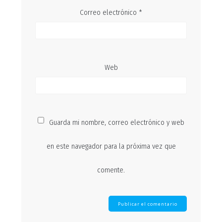
Correo electrónico
*
Web
Guarda mi nombre, correo electrónico y web
en este navegador para la próxima vez que
comente.