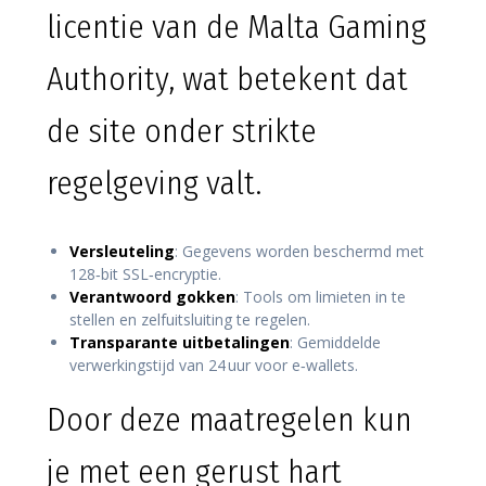
licentie van de Malta Gaming
Authority, wat betekent dat
de site onder strikte
regelgeving valt.
Versleuteling
: Gegevens worden beschermd met
128‑bit SSL‑encryptie.
Verantwoord gokken
: Tools om limieten in te
stellen en zelfuitsluiting te regelen.
Transparante uitbetalingen
: Gemiddelde
verwerkingstijd van 24 uur voor e‑wallets.
Door deze maatregelen kun
je met een gerust hart