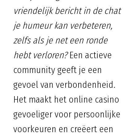
vriendelijk bericht in de chat
je humeur kan verbeteren,
zelfs als je net een ronde
hebt verloren?
Een actieve
community geeft je een
gevoel van verbondenheid.
Het maakt het online casino
gevoeliger voor persoonlijke
voorkeuren en creëert een