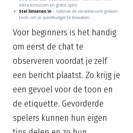
extra bonussen en gratis spins.
Stel limieten in
– Gebruik de verantwoord‑gokken
tools om je speelbudget te bewaken.
Voor beginners is het handig
om eerst de chat te
observeren voordat je zelf
een bericht plaatst. Zo krijg je
een gevoel voor de toon en
de etiquette. Gevorderde
spelers kunnen hun eigen
tips delen en zo hun