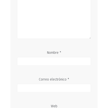
Nombre
*
Correo electrónico
*
Web