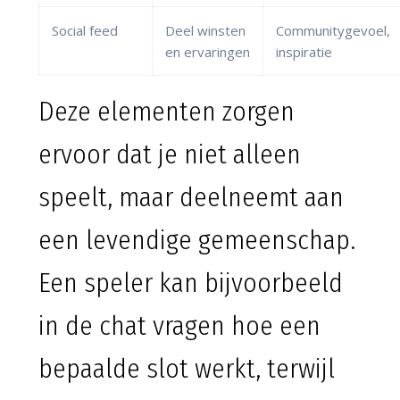
Social feed
Deel winsten
Communitygevoel,
en ervaringen
inspiratie
Deze elementen zorgen
ervoor dat je niet alleen
speelt, maar deelneemt aan
een levendige gemeenschap.
Een speler kan bijvoorbeeld
in de chat vragen hoe een
bepaalde slot werkt, terwijl