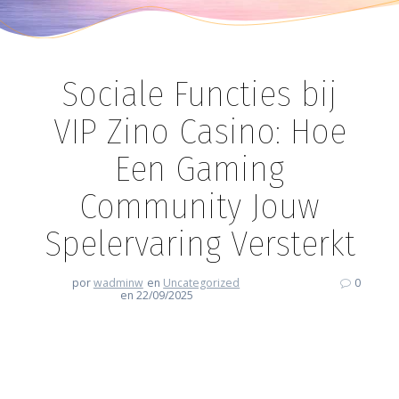
Sociale Functies bij
VIP Zino Casino: Hoe
Een Gaming
Community Jouw
Spelervaring Versterkt
por
wadminw
en
Uncategorized
0
en 22/09/2025
Sociale Functies bij VIP Zino