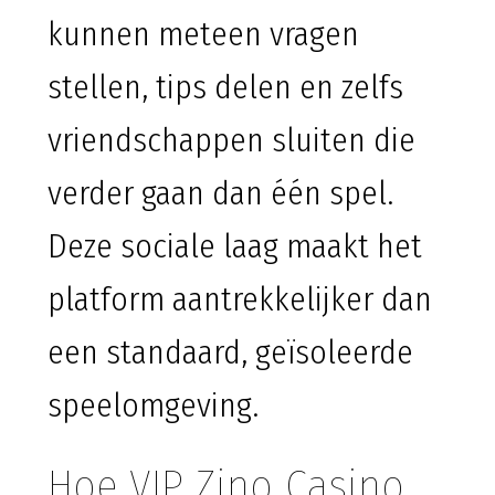
kunnen meteen vragen
stellen, tips delen en zelfs
vriendschappen sluiten die
verder gaan dan één spel.
Deze sociale laag maakt het
platform aantrekkelijker dan
een standaard, geïsoleerde
speelomgeving.
Hoe VIP Zino Casino