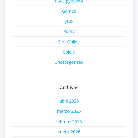
! Без рубрики
Games
Jeux
Public
Slot Online
Spiele
Uncategorized
Archivos
abril 2026
marzo 2026
febrero 2026
enero 2026