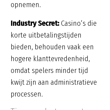
opnemen.
Industry Secret:
Casino’s die
korte uitbetalingstijden
bieden, behouden vaak een
hogere klanttevredenheid,
omdat spelers minder tijd
kwijt zijn aan administratieve
processen.