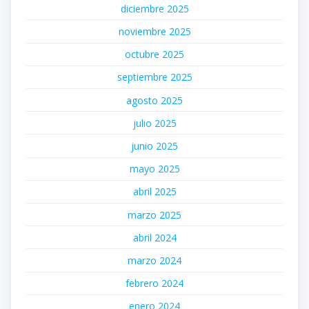
diciembre 2025
noviembre 2025
octubre 2025
septiembre 2025
agosto 2025
julio 2025
junio 2025
mayo 2025
abril 2025
marzo 2025
abril 2024
marzo 2024
febrero 2024
enero 2024