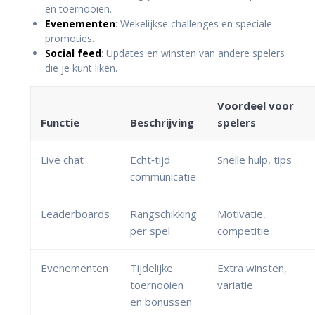
en toernooien.
Evenementen
: Wekelijkse challenges en speciale
promoties.
Social feed
: Updates en winsten van andere spelers
die je kunt liken.
Voordeel voor
Functie
Beschrijving
spelers
Live chat
Echt‑tijd
Snelle hulp, tips
communicatie
Leaderboards
Rangschikking
Motivatie,
per spel
competitie
Evenementen
Tijdelijke
Extra winsten,
toernooien
variatie
en bonussen