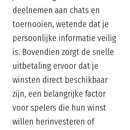
deelnemen aan chats en
toernooien, wetende dat je
persoonlijke informatie veilig
is. Bovendien zorgt de snelle
uitbetaling ervoor dat je
winsten direct beschikbaar
zijn, een belangrijke factor
voor spelers die hun winst
willen herinvesteren of