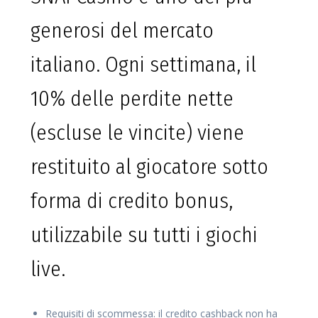
generosi del mercato
italiano. Ogni settimana, il
10% delle perdite nette
(escluse le vincite) viene
restituito al giocatore sotto
forma di credito bonus,
utilizzabile su tutti i giochi
live.
Requisiti di scommessa: il credito cashback non ha