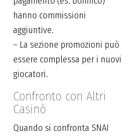
pagamento (es. bonifico)
hanno commissioni
aggiuntive.
– La sezione promozioni può
essere complessa per i nuovi
giocatori.
Confronto con Altri
Casinò
Quando si confronta SNAI