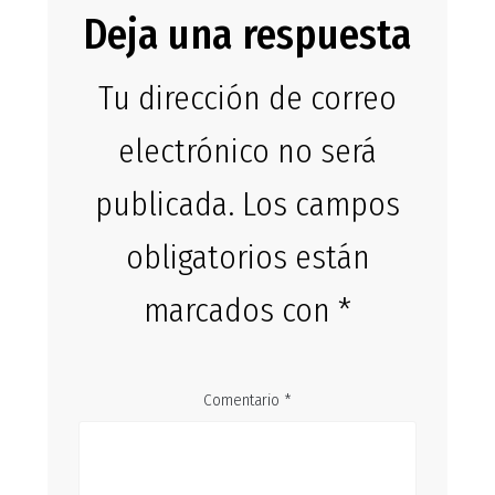
Deja una respuesta
Tu dirección de correo
electrónico no será
publicada.
Los campos
obligatorios están
marcados con
*
Comentario
*