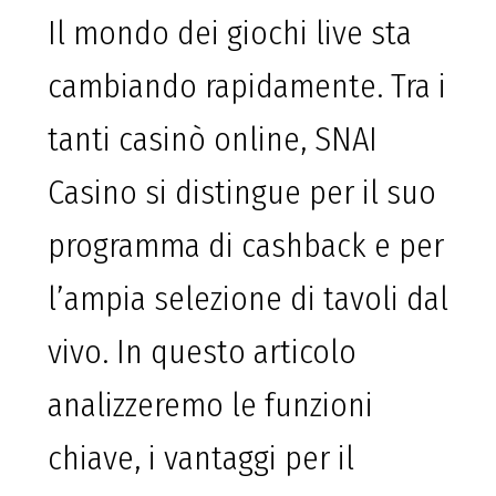
Il mondo dei giochi live sta
cambiando rapidamente. Tra i
tanti casinò online, SNAI
Casino si distingue per il suo
programma di cashback e per
l’ampia selezione di tavoli dal
vivo. In questo articolo
analizzeremo le funzioni
chiave, i vantaggi per il