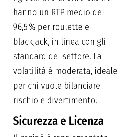
hanno un RTP medio del
96,5 % per roulette e
blackjack, in linea con gli
standard del settore. La
volatilità è moderata, ideale
per chi vuole bilanciare
rischio e divertimento.
Sicurezza e Licenza