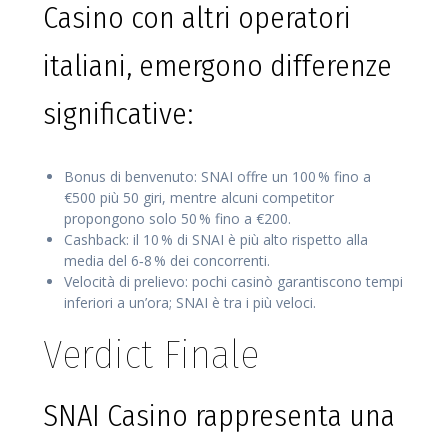
Casino con altri operatori
italiani, emergono differenze
significative:
Bonus di benvenuto: SNAI offre un 100 % fino a
€500 più 50 giri, mentre alcuni competitor
propongono solo 50 % fino a €200.
Cashback: il 10 % di SNAI è più alto rispetto alla
media del 6‑8 % dei concorrenti.
Velocità di prelievo: pochi casinò garantiscono tempi
inferiori a un’ora; SNAI è tra i più veloci.
Verdict Finale
SNAI Casino rappresenta una