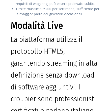
requisiti di wagering, può essere prelevato subito.
Limite massimo: €200 per settimana, sufficiente per
la maggior parte dei giocatori occasionali.
Modalità Live
La piattaforma utilizza il
protocollo HTML5,
garantendo streaming in alta
definizione senza download
di software aggiuntivi. I
croupier sono professionisti
certificati e parlano italiano,