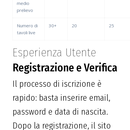
medio
prelievo
Numero di
30+
20
25
tavoli live
Esperienza Utente
Registrazione e Verifica
Il processo di iscrizione è
rapido: basta inserire email,
password e data di nascita.
Dopo la registrazione, il sito