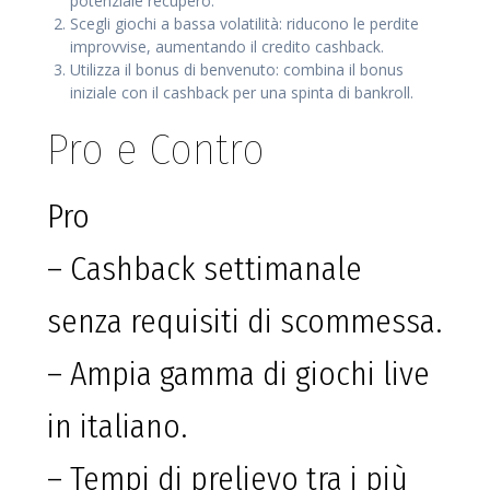
potenziale recupero.
Scegli giochi a bassa volatilità: riducono le perdite
improvvise, aumentando il credito cashback.
Utilizza il bonus di benvenuto: combina il bonus
iniziale con il cashback per una spinta di bankroll.
Pro e Contro
Pro
– Cashback settimanale
senza requisiti di scommessa.
– Ampia gamma di giochi live
in italiano.
– Tempi di prelievo tra i più