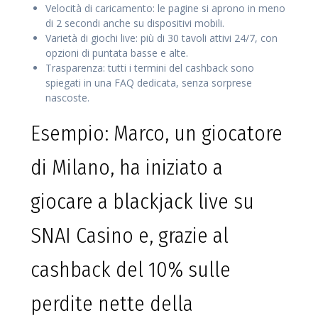
Velocità di caricamento: le pagine si aprono in meno
di 2 secondi anche su dispositivi mobili.
Varietà di giochi live: più di 30 tavoli attivi 24/7, con
opzioni di puntata basse e alte.
Trasparenza: tutti i termini del cashback sono
spiegati in una FAQ dedicata, senza sorprese
nascoste.
Esempio: Marco, un giocatore
di Milano, ha iniziato a
giocare a blackjack live su
SNAI Casino e, grazie al
cashback del 10% sulle
perdite nette della