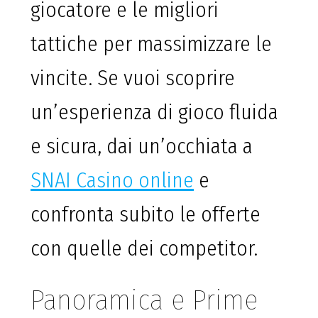
giocatore e le migliori
tattiche per massimizzare le
vincite. Se vuoi scoprire
un’esperienza di gioco fluida
e sicura, dai un’occhiata a
SNAI Casino online
e
confronta subito le offerte
con quelle dei competitor.
Panoramica e Prime