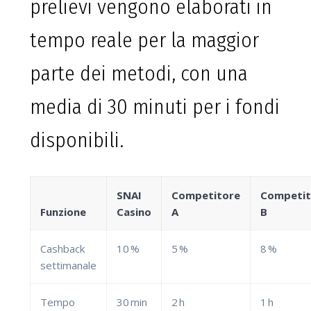
prelievi vengono elaborati in
tempo reale per la maggior
parte dei metodi, con una
media di 30 minuti per i fondi
disponibili.
SNAI
Competitore
Competit
Funzione
Casino
A
B
Cashback
10 %
5 %
8 %
settimanale
Tempo
30 min
2 h
1 h