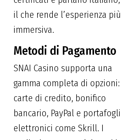
il che rende l’esperienza più
immersiva.
Metodi di Pagamento
SNAI Casino supporta una
gamma completa di opzioni:
carte di credito, bonifico
bancario, PayPal e portafogli
elettronici come Skrill. I