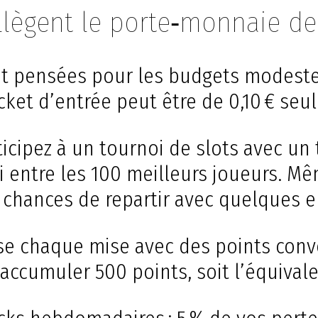
lègent le porte‑monnaie de
t pensées pour les budgets modeste
icket d’entrée peut être de 0,10 € seu
cipez à un tournoi de slots avec un ti
ti entre les 100 meilleurs joueurs. M
s chances de repartir avec quelques 
e chaque mise avec des points conver
ccumuler 500 points, soit l’équivalen