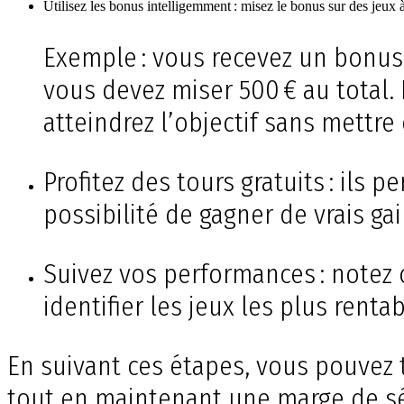
Utilisez les bonus intelligemment : misez le bonus sur des jeux
Exemple : vous recevez un bonus 
vous devez miser 500 € au total. 
atteindrez l’objectif sans mettre
Profitez des tours gratuits : ils
possibilité de gagner de vrais gai
Suivez vos performances : notez 
identifier les jeux les plus renta
En suivant ces étapes, vous pouvez t
tout en maintenant une marge de séc