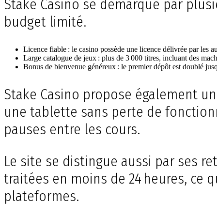
Stake Casino se démarque par plusi
budget limité.
Licence fiable : le casino possède une licence délivrée par les au
Large catalogue de jeux : plus de 3 000 titres, incluant des mach
Bonus de bienvenue généreux : le premier dépôt est doublé jus
Stake Casino propose également une
une tablette sans perte de fonctionn
pauses entre les cours.
Le site se distingue aussi par ses r
traitées en moins de 24 heures, ce q
plateformes.