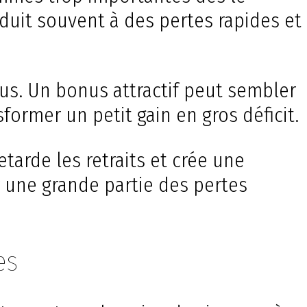
duit souvent à des pertes rapides et
us. Un bonus attractif peut sembler
former un petit gain en gros déficit.
etarde les retraits et crée une
 une grande partie des pertes
es