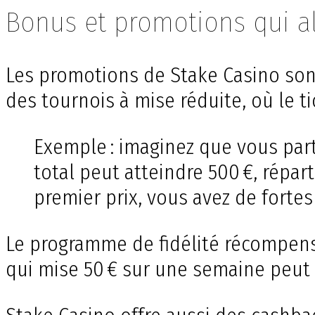
Bonus et promotions qui al
Les promotions de Stake Casino son
des tournois à mise réduite, où le t
Exemple : imaginez que vous parti
total peut atteindre 500 €, répar
premier prix, vous avez de forte
Le programme de fidélité récompens
qui mise 50 € sur une semaine peut a