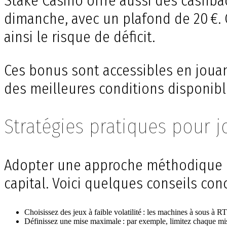
Stake Casino offre aussi des cashb
dimanche, avec un plafond de 20 €. 
ainsi le risque de déficit.
Ces bonus sont accessibles en jouant 
des meilleures conditions disponibl
Stratégies pratiques pour 
Adopter une approche méthodique es
capital. Voici quelques conseils conc
Choisissez des jeux à faible volatilité : les machines à sous à 
Définissez une mise maximale : par exemple, limitez chaque mis