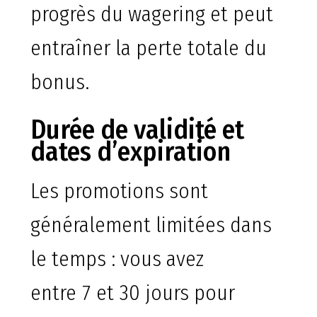
progrès du wagering et peut
entraîner la perte totale du
bonus.
Durée de validité et
dates d’expiration
Les promotions sont
généralement limitées dans
le temps : vous avez
entre 7 et 30 jours pour