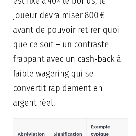
est fixé à 40× le bonus, le
joueur devra miser 800 €
avant de pouvoir retirer quoi
que ce soit – un contraste
frappant avec un cash‑back à
faible wagering qui se
convertit rapidement en
argent réel.
Exemple
Abréviation
Signification
typique