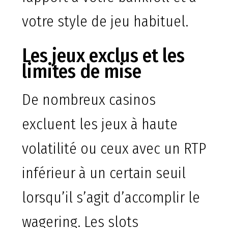
votre style de jeu habituel.
Les jeux exclus et les
limites de mise
De nombreux casinos
excluent les jeux à haute
volatilité ou ceux avec un RTP
inférieur à un certain seuil
lorsqu’il s’agit d’accomplir le
wagering. Les slots