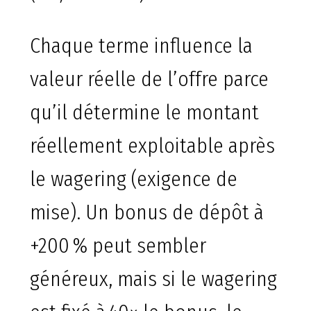
Chaque terme influence la
valeur réelle de l’offre parce
qu’il détermine le montant
réellement exploitable après
le wagering (exigence de
mise). Un bonus de dépôt à
+200 % peut sembler
généreux, mais si le wagering