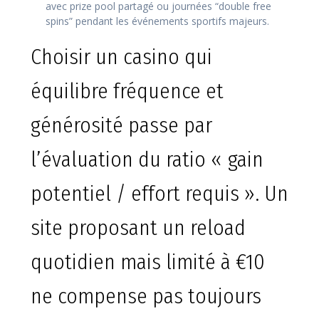
avec prize pool partagé ou journées “double free
spins” pendant les événements sportifs majeurs.
Choisir un casino qui
équilibre fréquence et
générosité passe par
l’évaluation du ratio « gain
potentiel / effort requis ». Un
site proposant un reload
quotidien mais limité à €10
ne compense pas toujours