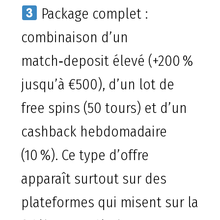
Package complet :
combinaison d’un
match‑deposit élevé (+200 %
jusqu’à €500), d’un lot de
free spins (50 tours) et d’un
cashback hebdomadaire
(10 %). Ce type d’offre
apparaît surtout sur des
plateformes qui misent sur la