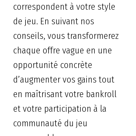
correspondent à votre style
de jeu. En suivant nos
conseils, vous transformerez
chaque offre vague en une
opportunité concrète
d’augmenter vos gains tout
en maîtrisant votre bankroll
et votre participation à la
communauté du jeu