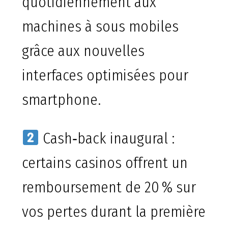
quotidiennement aux
machines à sous mobiles
grâce aux nouvelles
interfaces optimisées pour
smartphone.
Cash‑back inaugural :
certains casinos offrent un
remboursement de 20 % sur
vos pertes durant la première