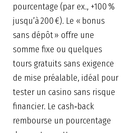
pourcentage (par ex., +100 %
jusqu’à 200 €). Le « bonus
sans dépôt » offre une
somme fixe ou quelques
tours gratuits sans exigence
de mise préalable, idéal pour
tester un casino sans risque
financier. Le cash‑back
rembourse un pourcentage