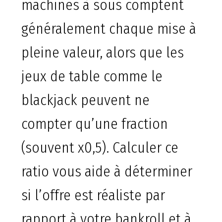
machines à sous comptent
généralement chaque mise à
pleine valeur, alors que les
jeux de table comme le
blackjack peuvent ne
compter qu’une fraction
(souvent x0,5). Calculer ce
ratio vous aide à déterminer
si l’offre est réaliste par
rapport à votre bankroll et à