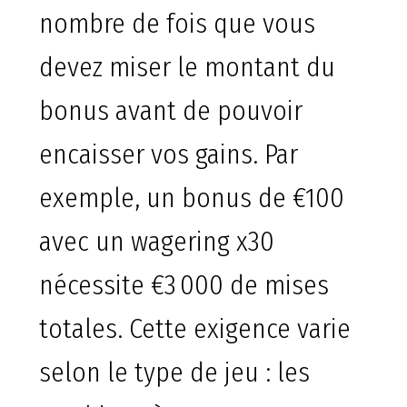
nombre de fois que vous
devez miser le montant du
bonus avant de pouvoir
encaisser vos gains. Par
exemple, un bonus de €100
avec un wagering x30
nécessite €3 000 de mises
totales. Cette exigence varie
selon le type de jeu : les