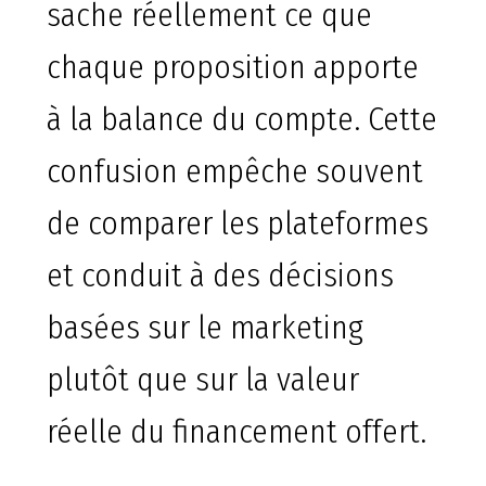
sache réellement ce que
chaque proposition apporte
à la balance du compte. Cette
confusion empêche souvent
de comparer les plateformes
et conduit à des décisions
basées sur le marketing
plutôt que sur la valeur
réelle du financement offert.