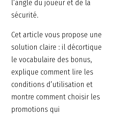
l’angle du joueur et de la
sécurité.
Cet article vous propose une
solution claire : il décortique
le vocabulaire des bonus,
explique comment lire les
conditions d’utilisation et
montre comment choisir les
promotions qui