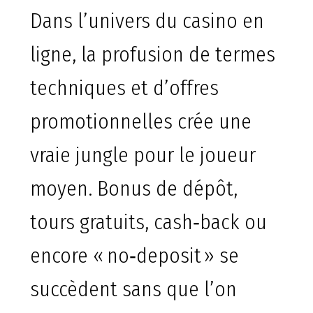
Dans l’univers du casino en
ligne, la profusion de termes
techniques et d’offres
promotionnelles crée une
vraie jungle pour le joueur
moyen. Bonus de dépôt,
tours gratuits, cash‑back ou
encore « no‑deposit » se
succèdent sans que l’on