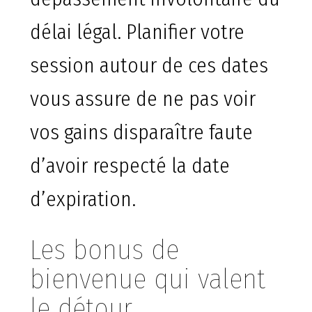
délai légal. Planifier votre
session autour de ces dates
vous assure de ne pas voir
vos gains disparaître faute
d’avoir respecté la date
d’expiration.
Les bonus de
bienvenue qui valent
le détour