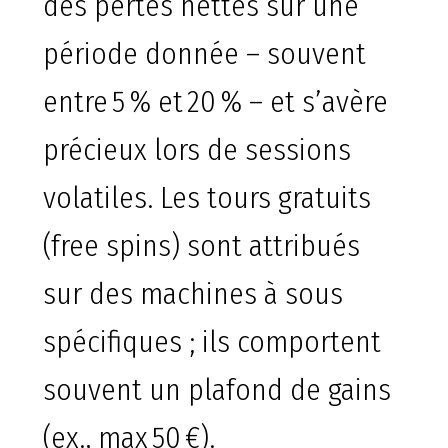
des pertes nettes sur une
période donnée – souvent
entre 5 % et 20 % – et s’avère
précieux lors de sessions
volatiles. Les tours gratuits
(free spins) sont attribués
sur des machines à sous
spécifiques ; ils comportent
souvent un plafond de gains
(ex., max 50 €).