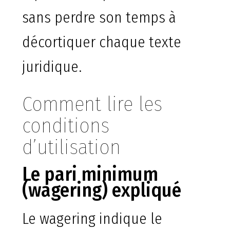
sans perdre son temps à
décortiquer chaque texte
juridique.
Comment lire les
conditions
d’utilisation
Le pari minimum
(wagering) expliqué
Le wagering indique le