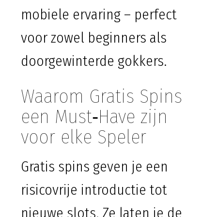
mobiele ervaring – perfect
voor zowel beginners als
doorgewinterde gokkers.
Waarom Gratis Spins
een Must‑Have zijn
voor elke Speler
Gratis spins geven je een
risicovrije introductie tot
nieuwe slots. Ze laten je de