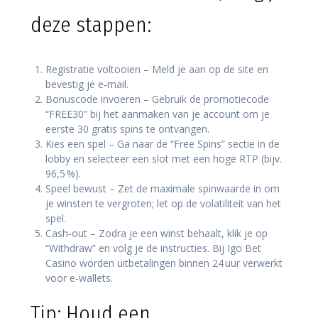
deze stappen:
Registratie voltooien – Meld je aan op de site en
bevestig je e‑mail.
Bonuscode invoeren – Gebruik de promotiecode
“FREE30” bij het aanmaken van je account om je
eerste 30 gratis spins te ontvangen.
Kies een spel – Ga naar de “Free Spins” sectie in de
lobby en selecteer een slot met een hoge RTP (bijv.
96,5 %).
Speel bewust – Zet de maximale spinwaarde in om
je winsten te vergroten; let op de volatiliteit van het
spel.
Cash‑out – Zodra je een winst behaalt, klik je op
“Withdraw” en volg je de instructies. Bij Igo Bet
Casino worden uitbetalingen binnen 24 uur verwerkt
voor e‑wallets.
Tip: Houd een