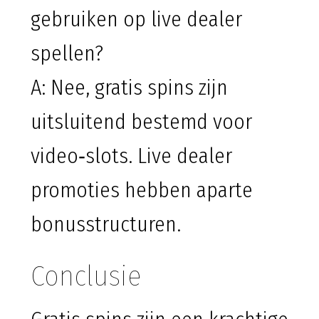
gebruiken op live dealer
spellen?
A: Nee, gratis spins zijn
uitsluitend bestemd voor
video‑slots. Live dealer
promoties hebben aparte
bonusstructuren.
Conclusie