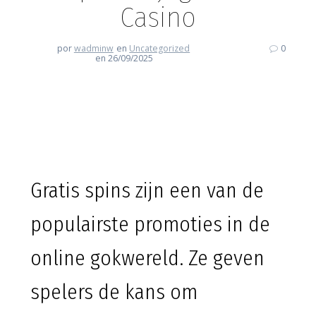
Casino
por
wadminw
en
Uncategorized
0
en 26/09/2025
Expert Tips voor Gratis Spins bij
Igo Bet Casino
Gratis spins zijn een van de
populairste promoties in de
online gokwereld. Ze geven
spelers de kans om