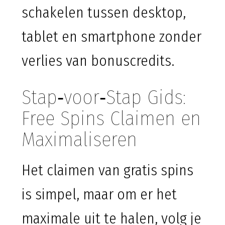
schakelen tussen desktop,
tablet en smartphone zonder
verlies van bonuscredits.
Stap‑voor‑Stap Gids:
Free Spins Claimen en
Maximaliseren
Het claimen van gratis spins
is simpel, maar om er het
maximale uit te halen, volg je