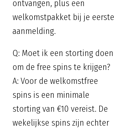
ontvangen, plus een
welkomstpakket bij je eerste
aanmelding.
Q: Moet ik een storting doen
om de free spins te krijgen?
A: Voor de welkomstfree
spins is een minimale
storting van €10 vereist. De
wekelijkse spins zijn echter