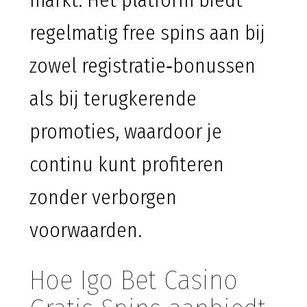
markt. Het platform biedt
regelmatig free spins aan bij
zowel registratie‑bonussen
als bij terugkerende
promoties, waardoor je
continu kunt profiteren
zonder verborgen
voorwaarden.
Hoe Igo Bet Casino