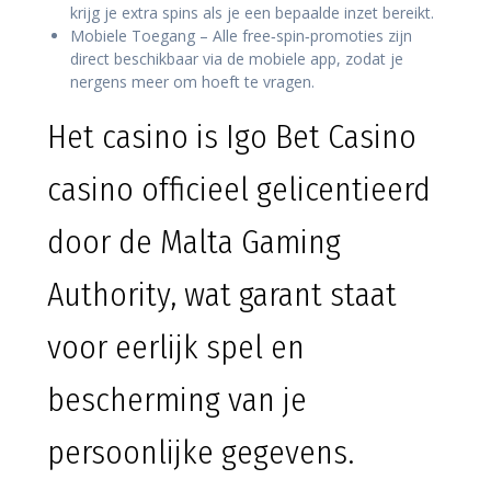
krijg je extra spins als je een bepaalde inzet bereikt.
Mobiele Toegang – Alle free‑spin‑promoties zijn
direct beschikbaar via de mobiele app, zodat je
nergens meer om hoeft te vragen.
Het casino is Igo Bet Casino
casino officieel gelicentieerd
door de Malta Gaming
Authority, wat garant staat
voor eerlijk spel en
bescherming van je
persoonlijke gegevens.