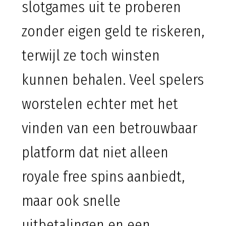
slotgames uit te proberen
zonder eigen geld te riskeren,
terwijl ze toch winsten
kunnen behalen. Veel spelers
worstelen echter met het
vinden van een betrouwbaar
platform dat niet alleen
royale free spins aanbiedt,
maar ook snelle
uitbetalingen en een