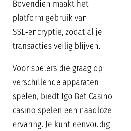
Bovendien maakt het
platform gebruik van
SSL‑encryptie, zodat al je
transacties veilig blijven.
Voor spelers die graag op
verschillende apparaten
spelen, biedt Igo Bet Casino
casino spelen een naadloze
ervaring. Je kunt eenvoudig