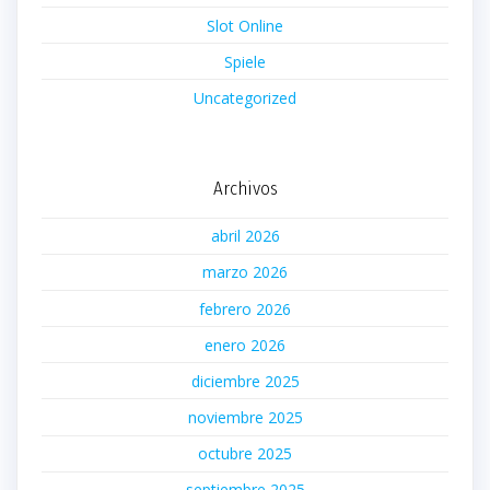
Slot Online
Spiele
Uncategorized
Archivos
abril 2026
marzo 2026
febrero 2026
enero 2026
diciembre 2025
noviembre 2025
octubre 2025
septiembre 2025