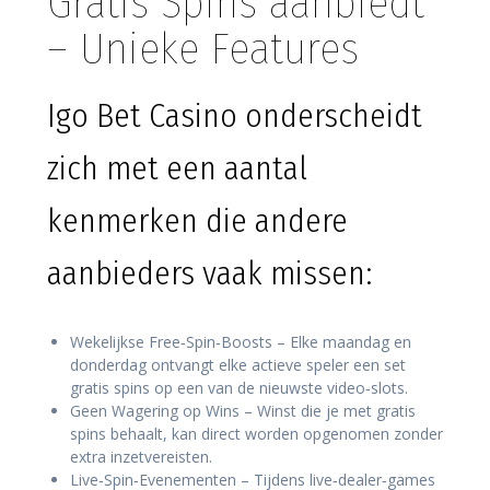
Gratis Spins aanbiedt
– Unieke Features
Igo Bet Casino onderscheidt
zich met een aantal
kenmerken die andere
aanbieders vaak missen:
Wekelijkse Free‑Spin‑Boosts – Elke maandag en
donderdag ontvangt elke actieve speler een set
gratis spins op een van de nieuwste video‑slots.
Geen Wagering op Wins – Winst die je met gratis
spins behaalt, kan direct worden opgenomen zonder
extra inzetvereisten.
Live‑Spin‑Evenementen – Tijdens live‑dealer‑games