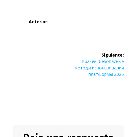
Navegación
Anterior:
de
Entrada
Dive Into
anterior:
entradas
Tronscan: Your
Siguiente:
Siguiente
Кракен: безопасные
Essential
entrada:
методы использования
платформы 2026
Crypto
Tracking Tool