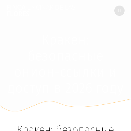
FINCA
ENCINAR
DE
LAS
FLORES
Кракен:
безопасные
онион-ссылки и
доступ в 2026 году
Кракен: безопасные