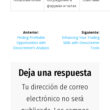
форумах и чатах
Navegación
Anterior:
Siguiente:
de
Entrada
Siguiente
Finding Profitable
Enhancing Your Trading
anterior:
entrada:
Opportunities with
Skills with Dexscreener
entradas
Dexscreener’s Analysis
Tools
Deja una respuesta
Tu dirección de correo
electrónico no será