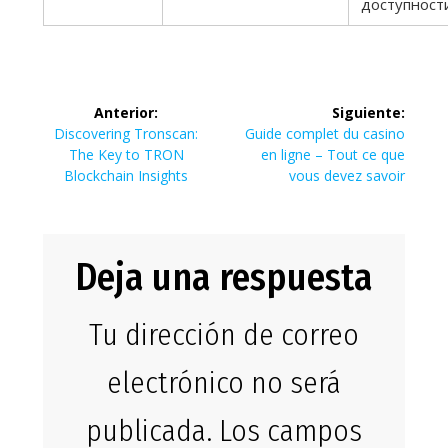
доступност
Navegación
Anterior:
Siguiente:
de
Entrada
Siguiente
Discovering Tronscan:
Guide complet du casino
anterior:
entrada:
The Key to TRON
en ligne – Tout ce que
entradas
Blockchain Insights
vous devez savoir
Deja una respuesta
Tu dirección de correo
electrónico no será
publicada.
Los campos