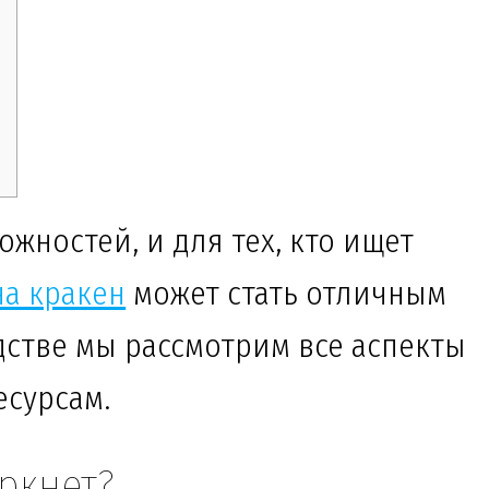
жностей, и для тех, кто ищет
на кракен
может стать отличным
дстве мы рассмотрим все аспекты
есурсам.
ркнет?