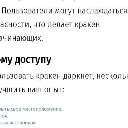
 Пользователи могут наслаждаться
асности, что делает кракен
ачинающих.
му доступу
льзовать кракен даркнет, несколь
лучшить ваш опыт:
рыть свое местоположение.
ера.
ных источниках.