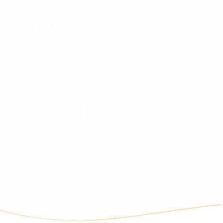
FINCA
ENCINAR
DE
LAS
FLORES
Кракен: бе