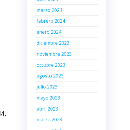
marzo 2024
febrero 2024
enero 2024
diciembre 2023
noviembre 2023
octubre 2023
agosto 2023
julio 2023
mayo 2023
abril 2023
и.
marzo 2023