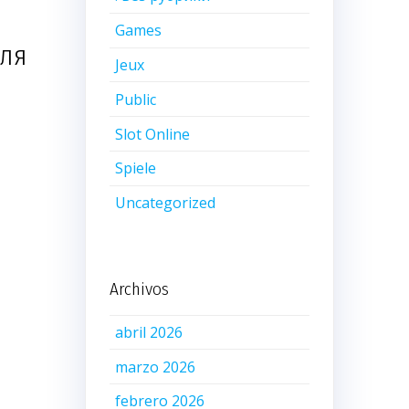
Games
для
Jeux
Public
Slot Online
Spiele
Uncategorized
Archivos
abril 2026
marzo 2026
febrero 2026