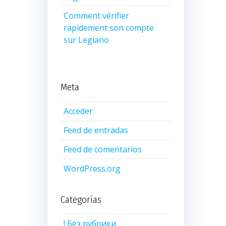
Comment vérifier
rapidement son compte
sur Legiano
Meta
Acceder
Feed de entradas
Feed de comentarios
WordPress.org
Categorías
! Без рубрики