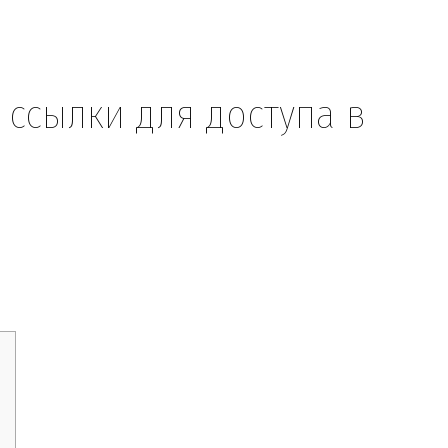
 ссылки для доступа в
для доступа в даркнет 2026