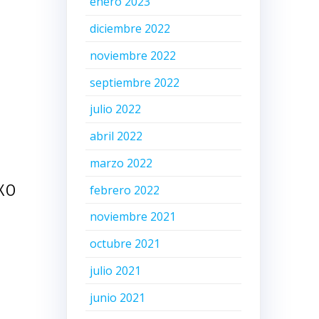
enero 2023
diciembre 2022
noviembre 2022
septiembre 2022
julio 2022
abril 2022
marzo 2022
ко
febrero 2022
noviembre 2021
octubre 2021
julio 2021
junio 2021