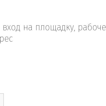
 вход на площадку, рабоч
рес
 площадку, рабочее зеркало и онион