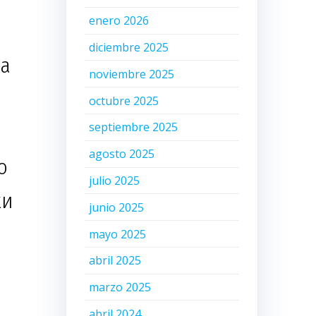
enero 2026
diciembre 2025
па
noviembre 2025
octubre 2025
septiembre 2025
agosto 2025
о
julio 2025
ки
junio 2025
mayo 2025
abril 2025
marzo 2025
abril 2024