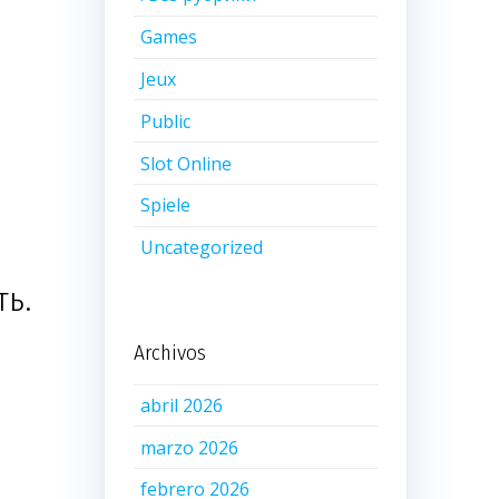
Games
Jeux
Public
Slot Online
е
Spiele
Uncategorized
ть.
Archivos
abril 2026
marzo 2026
febrero 2026