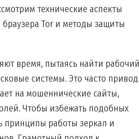
ссмотрим технические аспекты
 браузера Tor и методы защиты
яют время, пытаясь найти рабочи
сковые системы. Это часто привод
дает на мошеннические сайты,
олей. Чтобы избежать подобных
ь принципы работы зеркал и
нов. Грамотный подход к