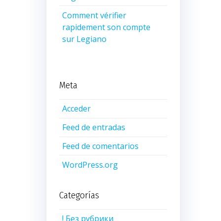
Comment vérifier
rapidement son compte
sur Legiano
Meta
Acceder
Feed de entradas
Feed de comentarios
WordPress.org
Categorías
! Без рубрики