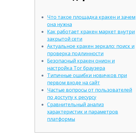
Что такое площадка кракен и зачем
она нужна
Как работает кракен маркет внутри
закрытой сети
Актуальное кракен зеркало: поиск и
проверка подлинности
Безопасный кракен онион и
настройка Tor браузера
Типичные ошибки новичков при
первом входе на сайт
Частые вопросы от пользователей
по доступу к ресурсу
Сравнительный анализ
характеристик и параметров
платформы