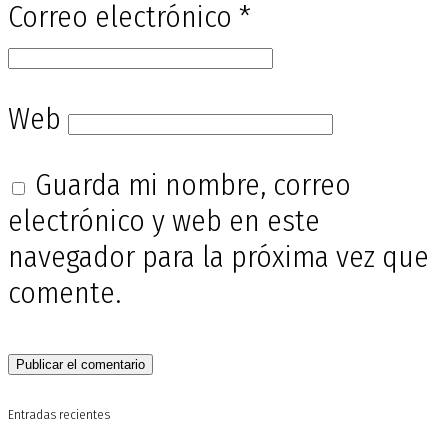
Correo electrónico
*
Web
Guarda mi nombre, correo
electrónico y web en este
navegador para la próxima vez que
comente.
Entradas recientes