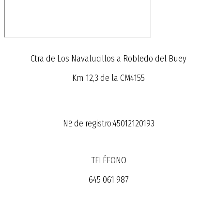
Ctra de Los Navalucillos a Robledo del Buey
Km 12,3 de la CM4155
Nº de registro:45012120193
TELÉFONO
645 061 987