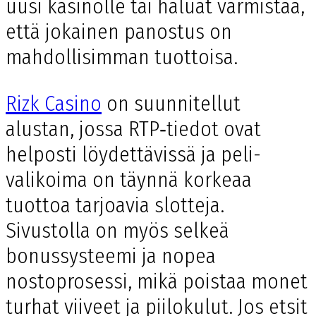
uusi kasinolle tai haluat varmistaa,
että jokainen panostus on
mahdollisimman tuottoisa.
Rizk Casino
on suunnitellut
alustan, jossa RTP‑tiedot ovat
helposti löydettävissä ja peli­
valikoima on täynnä korkeaa
tuottoa tarjoavia slotteja.
Sivustolla on myös selkeä
bonussysteemi ja nopea
nostoprosessi, mikä poistaa monet
turhat viiveet ja piilokulut. Jos etsit