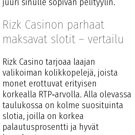
juuri sinulle sopivan pelityylin.
Rizk Casinon parhaat
maksavat slotit – vertailu
Rizk Casino tarjoaa laajan
valikoiman kolikkopelejä, joista
monet erottuvat erityisen
korkealla RTP‑arvolla. Alla olevassa
taulukossa on kolme suosituinta
slotia, joilla on korkea
palautusprosentti ja hyvät