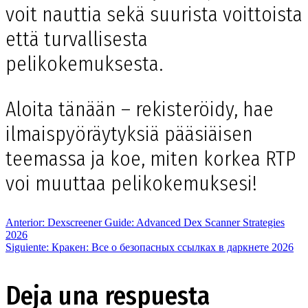
voit nauttia sekä suurista voittoista
että turvallisesta
pelikokemuksesta.
Aloita tänään – rekisteröidy, hae
ilmaispyöräytyksiä pääsiäisen
teemassa ja koe, miten korkea RTP
voi muuttaa pelikokemuksesi!
Navegación
Entrada
Anterior:
Dexscreener Guide: Advanced Dex Scanner Strategies
anterior:
2026
Siguiente
Siguiente:
Кракен: Все о безопасных ссылках в даркнете 2026
de
entrada:
Deja una respuesta
entradas