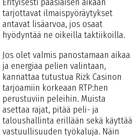
Erityisesti pääsiäisen aikaan
tarjottavat ilmaispyöräytykset
antavat lisäarvoa, jos osaat
hyödyntää ne oikeilla taktiikoilla.
Jos olet valmis panostamaan aikaa
ja energiaa pelien valintaan,
kannattaa tutustua Rizk Casinon
tarjoamiin korkeaan RTP:hen
perustuviin peleihin. Muista
asettaa rajat, pitää peli- ja
taloushallinta erillään sekä käyttää
vastuullisuuden työkaluja. Näin