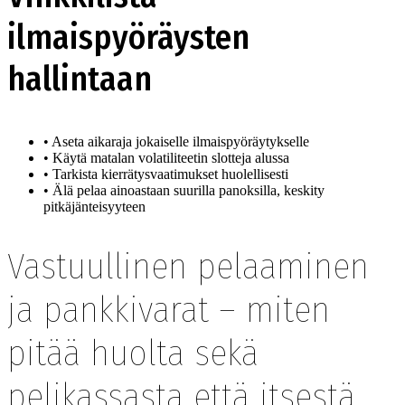
ilmaispyöräysten
hallintaan
• Aseta aikaraja jokaiselle ilmaispyöräytykselle
• Käytä matalan volatiliteetin slotteja alussa
• Tarkista kierrätysvaatimukset huolellisesti
• Älä pelaa ainoastaan suurilla panoksilla, keskity
pitkäjänteisyyteen
Vastuullinen pelaaminen
ja pankkivarat – miten
pitää huolta sekä
pelikassasta että itsestä