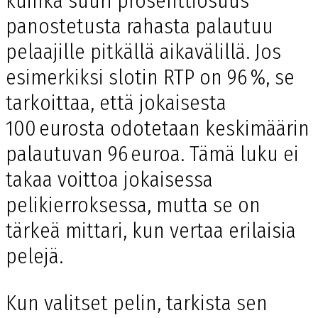
kuinka suuri prosenttiosuus
panostetusta rahasta palautuu
pelaajille pitkällä aikavälillä. Jos
esimerkiksi slotin RTP on 96 %, se
tarkoittaa, että jokaisesta
100 eurosta odotetaan keskimäärin
palautuvan 96 euroa. Tämä luku ei
takaa voittoa jokaisessa
pelikierroksessa, mutta se on
tärkeä mittari, kun vertaa erilaisia
pelejä.
Kun valitset pelin, tarkista sen